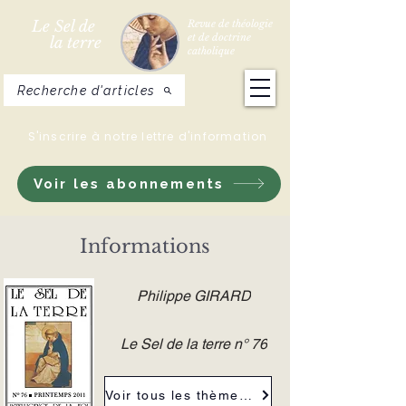
Le Sel de
Revue de théologie
et de doctrine
la terre
catholique
Recherche d'articles
S'inscrire à notre lettre d'information
Voir les abonnements
Informations
Philippe GIRARD
Le Sel de la terre n° 76
Voir tous les thèmes de la revue