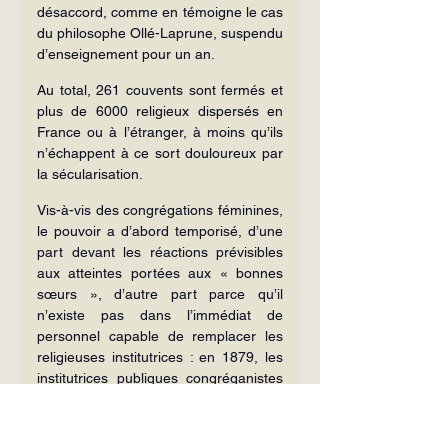
désaccord, comme en témoigne le cas 
du philosophe Ollé-Laprune, suspendu 
d’enseignement pour un an.
Au total, 261 couvents sont fermés et 
plus de 6000 religieux dispersés en 
France ou à l’étranger, à moins qu’ils 
n’échappent à ce sort douloureux par 
la sécularisation.
Vis-à-vis des congrégations féminines, 
le pouvoir a d’abord temporisé, d’une 
part devant les réactions prévisibles 
aux atteintes portées aux « bonnes 
sœurs », d’autre part parce qu’il 
n’existe pas dans l’immédiat de 
personnel capable de remplacer les 
religieuses institutrices : en 1879, les 
institutrices publiques congréganistes 
étaient 37 000, dirigeant 14 778 
écoles primaires. Mais, en 1880, est 
votée, sur l’initiative de Camille Sée, 