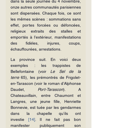
dans la seule journée du 4 novembre, 
onze autres communautés parisiennes 
sont dispersées. Chaque fois, ce sont 
les mêmes scènes : sommations sans 
effet, portes forcées ou défoncées, 
religieux extraits des stalles et 
emportés à l’extérieur, manifestations 
des fidèles, injures, coups, 
échauffourées, arrestations.
La province suit. En voici deux 
exemples : les trappistes de 
Bellefontaine (voir 
Le
Sel de la 
terre
 65), les prémontrés de Frigolet-
en-Tarascon (voir le roman d’Alphonse 
Daudet, 
Port-Tarascon
). A 
Chateauvillain, entre Chaumont et 
Langres, une jeune fille, Henriette 
Bonnevie, est tuée par les gendarmes 
dans la chapelle qu’ils ont 
investie 
[14]
. Il ne fait pas bon 
manifester publiquement son 