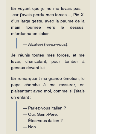
En voyant que je ne me levais pas –
 car j’avais perdu mes forces –, Pie X, 
d’un large geste, avec la paume de la 
main tournée vers le dessus, 
m’ordonna en italien :
— Alzatev
i
 (levez-vous).
Je réunis toutes mes forces, et me 
levai, chancelant, pour tomber à 
genoux devant lui.
En remarquant ma grande émotion, le 
pape chercha à me rassurer, en 
plaisantant avec moi, comme si j’étais 
un enfant :
— Parlez-vous italien ?
— Oui, Saint-Père.
— Êtes-vous italien ?
— Non…