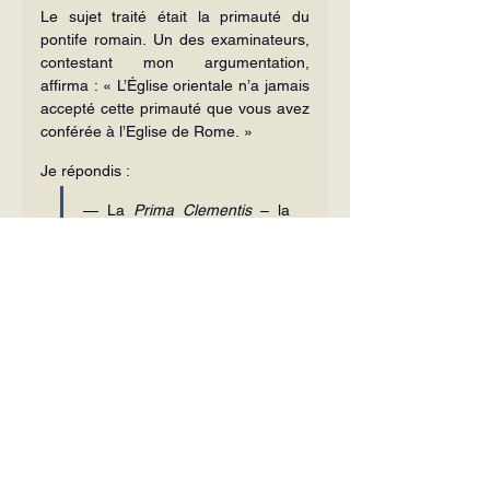
Le sujet traité était la primauté du 
pontife romain. Un des examinateurs, 
contestant mon argumentation, 
affirma : « L’Église orientale n’a jamais 
accepté cette primauté que vous avez 
conférée à l’Eglise de Rome. »
Je répondis :
— La 
Prima Clementis 
– la 
première épître de saint 
Clément, dont l’analyse avait 
fait l’objet de mon exposé sur 
la primauté de l’évêque de 
Rome – est la preuve la plus 
convaincante de ce que, déjà 
au 1er siècle, l’Orient et 
l’Occident reconnaissaient la 
primauté de juridiction de 
Rome. Sinon, comment 
expliquer l’intervention de 
Rome dans l’Eglise de 