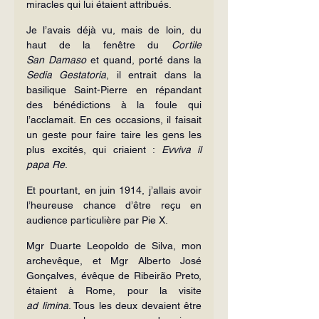
miracles qui lui étaient attribués.
Je l’avais déjà vu, mais de loin, du 
haut de la fenêtre du 
Cortile 
San
Damaso
 et quand, porté dans la 
Sedia Gestatoria
, il entrait dans la 
basilique Saint-Pierre en répandant 
des bénédictions à la foule qui 
l’acclamait. En ces occasions, il faisait 
un geste pour faire taire les gens les 
plus excités, qui criaient : 
Evviva il 
papa Re
.
Et pourtant, en juin 1914, j’allais avoir 
l’heureuse chance d’être reçu en 
audience particulière par Pie X.
Mgr Duarte Leopoldo de Silva, mon 
archevêque, et Mgr Alberto José 
Gonçalves, évêque de Ribeirão Preto, 
étaient à Rome, pour la visite 
ad
limina
. Tous les deux devaient être 