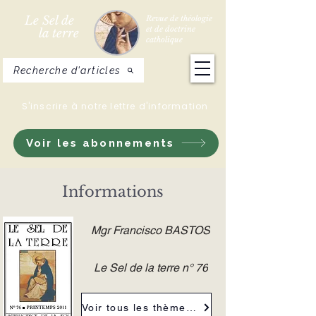
Le Sel de
Revue de théologie
et de doctrine
la terre
catholique
Recherche d'articles
S'inscrire à notre lettre d'information
Voir les abonnements
Informations
Mgr Francisco BASTOS
Le Sel de la terre n° 76
Voir tous les thèmes de la revue