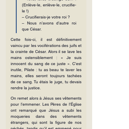
(Enlève-le, enlève-le, crucifie-
le !)
– Crucifierais-je votre roi ?
– Nous n’avons d’autre roi 
que César.
Cette fois-ci, il est définitivement 
vaincu par les vociférations des juifs et 
la crainte de César. Alors il se lave les 
mains ostensiblement : « Je suis 
innocent du sang de ce juste ». C’est 
inutile, Pilate : tu as beau te laver les 
mains, elles seront toujours tachées 
de ce sang. Tu étais le juge, tu devais 
rendre la justice.
On remet alors à Jésus ses vêtements 
pour l’emmener. Les Pères de l’Église 
ont remarqué que Jésus a subi les 
moqueries dans des vêtements 
étrangers, qui sont la figure de nos 
péchés, tandis qu’il est emmené pour 