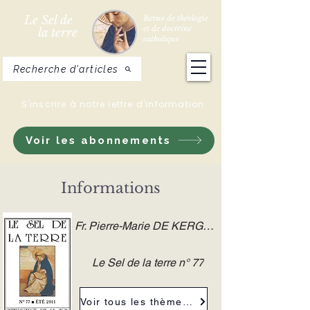
Le Sel de
Revue de théologie
et de doctrine
la terre
catholique
Recherche d'articles
S'inscrire à notre lettre d'information
Voir les abonnements
Informations
Fr. Pierre-Marie DE KERGORLAY O.P.
Le Sel de la terre n° 77
Voir tous les thèmes de la revue