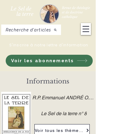
Le Sel de
Revue de théologie
et de doctrine
la terre
catholique
Recherche d'articles
S'inscrire à notre lettre d'information
Voir les abonnements
Informations
R.P. Emmanuel ANDRÉ O.S.B.
Le Sel de la terre n° 8
Voir tous les thèmes de la revue