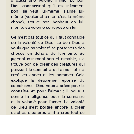
a aussi une volonté infinie. Le bon 
Dieu connaissant qu’il est infiniment 
bon, se veut lui-même, s’aime lui-
même (vouloir et aimer, c’est la même 
chose), trouve son bonheur en lui-
même, sa volonté se repose en lui.
Ce n’est pas tout ce qu’il faut connaître 
de la volonté de Dieu. Le bon Dieu a 
voulu que sa volonté se porte vers des 
choses en dehors de lui-même. Se 
jugeant infiniment bon et aimable, il a 
trouvé bon de créer des créatures qui 
puissent le connaître et l’aimer, et il a 
créé les anges et les hommes. Cela 
explique la deuxième réponse du 
catéchisme : Dieu nous a créés pour le 
connaître et pour l’aimer ; il nous a 
donné l’intelligence pour le connaître 
et la volonté pour l’aimer. La volonté 
de Dieu s’est portée encore à créer 
d’autres créatures et il a créé tout ce 
qui existe parce qu’il l’a trouvé bon.
Ce n’est pas encore tout ce qu’il faut 
voir dans la volonté de Dieu. Il n’y a 