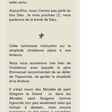
cette vertu.
Aujourd’hui, nous n’avons pas parlé du 
bon Dieu ; le mois prochain 
[2]
, nous 
parlerons de la bonté de Dieu.
⚜️
Cette lumineuse instruction sur la 
simplicité chrétienne plaira à nos 
lecteurs.
Nous nous souvenons très bien de 
l’insistance avec laquelle le père 
Emmanuel recommandait de se défier 
de l’hypocrisie, de garder la simplicité 
et la droiture.
Il s’était nourri des 
Morales
 de saint 
Grégoire le Grand : or, dans les 
Morales
, saint Grégoire nomme 
hypocrite non pas seulement celui qui 
trompe à dessein, mais encore 
quiconque se fait croire à soi-même 