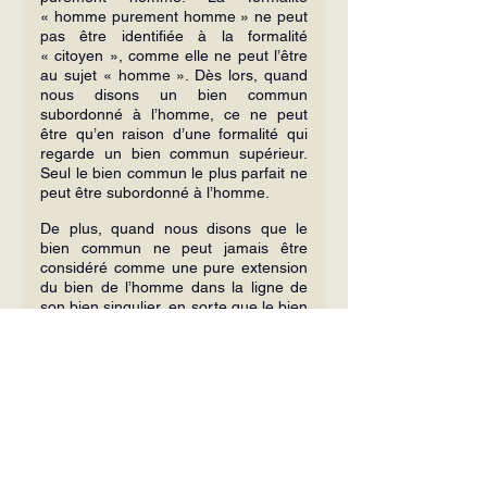
« homme purement homme » ne peut 
pas être identifiée à la formalité 
« citoyen », comme elle ne peut l’être 
au sujet « homme ». Dès lors, quand 
nous disons un bien commun 
subordonné à l’homme, ce ne peut 
être qu’en raison d’une formalité qui 
regarde un bien commun supérieur. 
Seul le bien commun le plus parfait ne 
peut être subordonné à l’homme.
De plus, quand nous disons que le 
bien commun ne peut jamais être 
considéré comme une pure extension 
du bien de l’homme dans la ligne de 
son bien singulier, en sorte que le bien 
commun ne serait qu’un détour pour 
rejoindre le bien singulier, nous 
n’entendons pas par là que le bien 
singulier est méprisable, qu’il est 
néant, qu’il ne doit pas être respecté 
ou qu’il n’est pas en lui-même 
respectable. Cependant, un respect 
plus grand est dû à la personne quand 
nous envisageons celle-ci dans son 