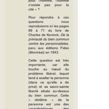
pour l’homme, l’homme 
n’existe pas pour la 
cité » ?
Pour répondre à ces 
questions nous 
reproduisons ici les pages 
66 à 71 du livre de 
Charles de Koninck, 
De la 
primauté du bien commun 
contre les personnalistes
, 
paru aux éditions Fides 
(Montréal) en 1943.
Cette question est très 
importante, car elle 
touche au nœud du 
problème libéral, lequel 
tend à exalter la personne 
(dans ce qu’elle a de 
privé) et sa sacro-sainte 
liberté située au-dessus 
du bien commun. Cette 
« idolâtrie » de la 
personne est une des 
caractéristiques des 