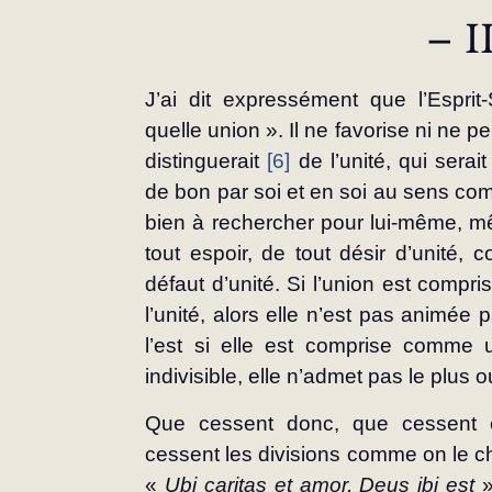
– I
J’ai dit expressément que l’Esprit
quelle union ». Il ne favorise ni ne p
distinguerait 
[6]
 de l’unité, qui ser
de bon par soi et en soi au sens co
bien à rechercher pour lui-même, m
tout espoir, de tout désir d’unité, 
défaut d’unité. Si l’union est compr
l’unité, alors elle n’est pas animée pa
l’est si elle est comprise comme un
indivisible, elle n’admet pas le plus o
Que cessent donc, que cessent en
cessent les divisions comme on le c
« 
Ubi caritas et amor, Deus ibi est
 