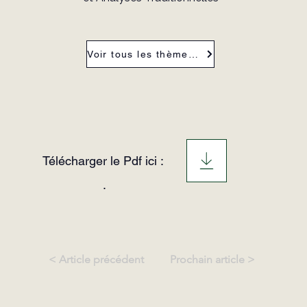
Voir tous les thèmes de la revue
Télécharger le Pdf ici :
.
< Article précédent
Prochain article >