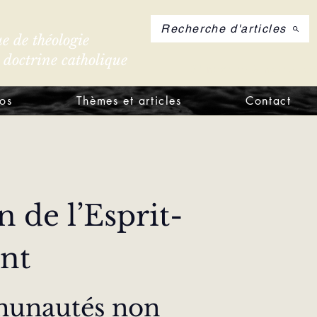
Recherche d'articles
e de théologie
e doctrine catholique
S'inscrire à notre let
os
Thèmes et articles
Contact
n de l’Esprit-
nt 
munautés non 