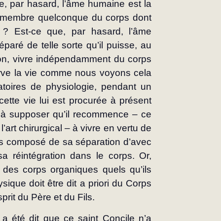
e, par hasard, l’âme humaine est la 
n membre quelconque du corps dont 
é ? Est-ce que, par hasard, l’âme 
ré de telle sorte qu’il puisse, au 
ion, vivre indépendamment du corps 
rve la vie comme nous voyons cela 
atoires de physiologie, pendant un 
ette vie lui est procurée à présent 
et à supposer qu’il recommence – ce 
’art chirurgical – à vivre en vertu de 
ns composé de sa séparation d’avec 
a réintégration dans le corps. Or, 
é des corps organiques quels qu’ils 
sique doit être dit a priori du Corps 
prit du Père et du Fils.
 a été dit que ce saint Concile n’a 