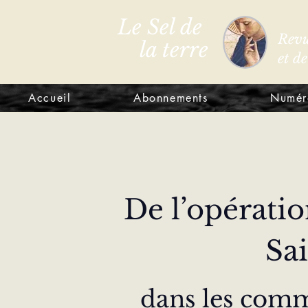
Le Sel de
Revu
la terre
et d
Accueil
Abonnements
Numér
De l’opératio
Sai
dans les com