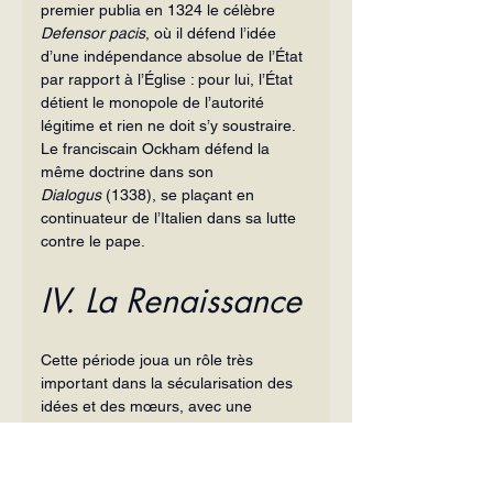
premier publia en 1324 le célèbre 
Defensor pacis
, où il défend l’idée 
d’une indépendance absolue de l’État 
par rapport à l’Église : pour lui, l’État 
détient le monopole de l’autorité 
légitime et rien ne doit s’y soustraire. 
Le franciscain Ockham défend la 
même doctrine dans son 
Dialogus
 (1338), se plaçant en 
continuateur de l’Italien dans sa lutte 
contre le pape.
IV. La Renaissance
Cette période joua un rôle très 
important dans la sécularisation des 
idées et des mœurs, avec une 
véritable profusion d’auteurs et 
d’œuvres marqués par un humanisme 
naturaliste et paganisant, souvent 