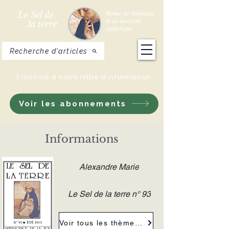
Le Sel de
Revue de théologie
et de doctrine
la terre
catholique
Recherche d'articles
S'inscrire à notre lettre d'information
Voir les abonnements
Informations
Alexandre Marie
Le Sel de la terre n° 93
Voir tous les thèmes de la revue