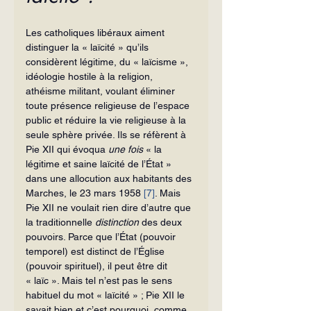
Les catholiques libéraux aiment 
distinguer la « laïcité » qu’ils 
considèrent légitime, du « laïcisme », 
idéologie hostile à la religion, 
athéisme militant, voulant éliminer 
toute présence religieuse de l’espace 
public et réduire la vie religieuse à la 
seule sphère privée. Ils se réfèrent à 
Pie XII qui évoqua 
une fois
 « la 
légitime et saine laïcité de l’État » 
dans une allocution aux habitants des 
Marches, le 23 mars 1958 
[7]
. Mais 
Pie XII ne voulait rien dire d’autre que 
la traditionnelle 
distinction
 des deux 
pouvoirs. Parce que l’État (pouvoir 
temporel) est distinct de l’Église 
(pouvoir spirituel), il peut être dit 
« laïc ». Mais tel n’est pas le sens 
habituel du mot « laïcité » ; Pie XII le 
savait bien et c’est pourquoi, comme 