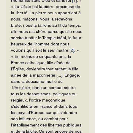
l’humanité sans Dieu et sans roi 
[1]
. »
« La laïcité est la pierre précieuse de 
la liberté. La pierre nous appartient à 
nous, maçons. Nous la recevons 
brute, nous la taillons au fil du temps, 
elle nous est chère parce qu’elle nous 
servira à bâtir le Temple idéal, le futur 
heureux de l’homme dont nous 
voulons qu’il soit le seul maître 
[2]
. »
« En moins de cinquante ans, la 
France catholique, fille aînée de 
l’Église, deviendra tout autant la fille 
aînée de la maçonnerie [...]. Engagé, 
dans la deuxième moitié du 
19e siècle, dans un combat contre 
tous les despotismes, politiques ou 
religieux, l’ordre maçonnique 
s’identifiera en France et dans tous 
les pays d’Europe sur qui s’étendra 
son influence, au combat pour 
l’établissement des libertés publiques 
et de la laïcité. Ce sont encore de nos 