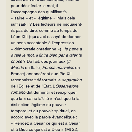
pour désinfecter le mot, il 
l’accompagna des qualificatifs 
« saine » et « légitime ». Mais cela 
suffisait-il ? Les lecteurs ne risquaient-
ils pas de dire, comme au temps de 
Léon XIII (qui avait essayé de donner 
un sens acceptable à l’expression 
« démocratie chrétienne ») : 
le pape a 
avalé le mot, il finira bien par avaler la 
chose 
? De fait, des journaux (
Il 
Mondo
 en Italie, 
Forces nouvelles
 en 
France) annoncèrent que Pie XII 
reconnaissait désormais la 
séparation
de l’Église et de l’État. L’
Osservatore 
romano 
dut démentir et réexpliquer 
que la « saine laïcité » n’est que la la 
distinction légitime du pouvoir 
temporel et du pouvoir spirituel, en 
accord avec la parole évangélique : 
« Rendez à César ce qui est à César 
et à Dieu ce qui est à Dieu » (Mt 22, 