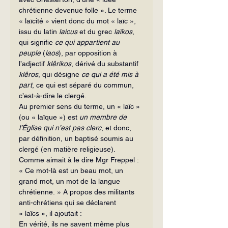
chrétienne devenue folle ». Le terme 
« laïcité » vient donc du mot « laïc », 
issu du latin 
laicus
 et du grec 
laïkos
, 
qui signifie 
ce qui appartient au 
peuple
 (
laos
), par opposition à 
l’adjectif 
klêrikos
, dérivé du substantif 
klêros
, qui désigne 
ce qui a été mis à 
part
, ce qui est séparé du commun, 
c’est-à-dire le clergé.
Au premier sens du terme, un « laïc » 
(ou « laïque ») est 
un membre de 
l’Église qui n’est pas clerc
, et donc, 
par définition, un baptisé soumis au 
clergé (en matière religieuse). 
Comme aimait à le dire Mgr Freppel :  
« Ce mot-là est un beau mot, un 
grand mot, un mot de la langue 
chrétienne. » A propos des militants 
anti-chrétiens qui se déclarent 
« laïcs », il ajoutait :
En vérité, ils ne savent même plus 