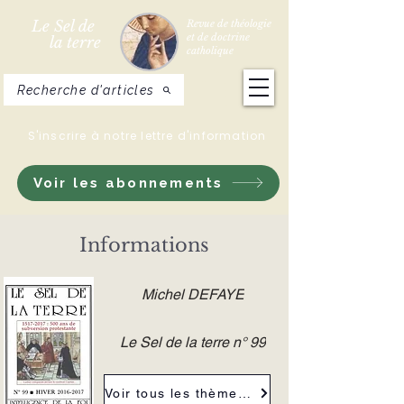
Le Sel de
Revue de théologie
et de doctrine
la terre
catholique
Recherche d'articles
S'inscrire à notre lettre d'information
Voir les abonnements
Informations
Michel DEFAYE
Le Sel de la terre n° 99
Voir tous les thèmes de la revue