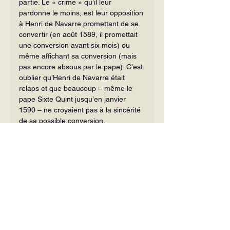
partie. Le « crime » qu’il leur 
pardonne le moins, est leur opposition 
à Henri de Navarre promettant de se 
convertir (en août 1589, il promettait 
une conversion avant six mois) ou 
même affichant sa conversion (mais 
pas encore absous par le pape). C’est 
oublier qu’Henri de Navarre était 
relaps et que beaucoup – même le 
pape Sixte Quint jusqu’en janvier 
1590 – ne croyaient pas à la sincérité 
de sa possible conversion.
Dans le même ordre d’idée, Segrétain 
ne montre pas assez les nuances 
chez les Ligueurs. A côté des rigides 
qui ne voulaient à aucun prix d’Henri 
de Navarre, les modérés comme le 
duc de Mayenne, frère des Guise 
assassinés, acceptaient le principe de 
la conversion, de l’absolution 
pontificale et de la soumission. 
Mayenne l’écrit à Henri IV (le 28 