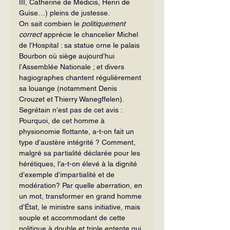
III, Catherine de Médicis, Henri de 
Guise…) pleins de justesse.
On sait combien le 
politiquement 
correct
 apprécie le chancelier Michel 
de l’Hospital : sa statue orne le palais 
Bourbon où siège aujourd’hui 
l’Assemblée Nationale ; et divers 
hagiographes chantent régulièrement 
sa louange (notamment Denis 
Crouzet et Thierry Wanegffelen). 
Segrétain n’est pas de cet avis :
Pourquoi, de cet homme à 
physionomie flottante, a-t-on fait un 
type d’austère intégrité ? Comment, 
malgré sa partialité déclarée pour les 
hérétiques, l’a-t-on élevé à la dignité 
d’exemple d’impartialité et de 
modération? Par quelle aberration, en 
un mot, transformer en grand homme 
d’État, le ministre sans initiative, mais 
souple et accommodant de cette 
politique à double et triple entente qui 