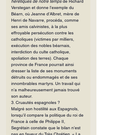
hérétiques de notre temps
 de Richard 
Verstegan et donne l’exemple du 
Béarn, où Jeanne d’Albret, mère de 
Henri de Navarre, procéda, comme 
ses amis calvinistes, à la plus 
effroyable persécution contre les 
catholiques (victimes par milliers, 
exécution des nobles béarnais, 
interdiction du culte catholique, 
spoliation des terres). Chaque 
province de France pourrait ainsi 
dresser la liste de ses monuments 
détruits ou endommagés et de ses 
innombrables martyrs. Un travail qui 
n’a malheureusement jamais trouvé 
son auteur.
3. Cruautés espagnoles ?
Malgré son hostilité aux Espagnols, 
lorsqu’il compare la politique du roi de 
France à celle de Philippe II, 
Segrétain constate que le bilan n’est 
pas en faveur du Très Chrétien. « La 