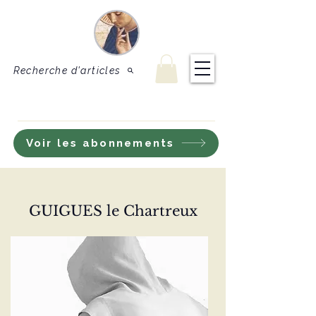
Le Sel de
Revue de théologie
et de doctrine
la terre
catholique
Recherche d'articles
S'inscrire à notre lettre d'information
Voir les abonnements
GUIGUES le Chartreux