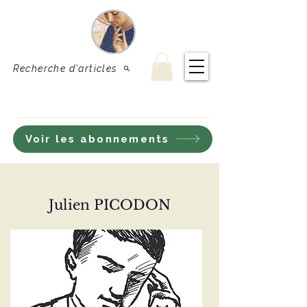
Le Sel de
Revue de théologie
et de doctrine
la terre
catholique
Recherche d'articles
S'inscrire à notre lettre d'information
Voir les abonnements
Julien PICODON