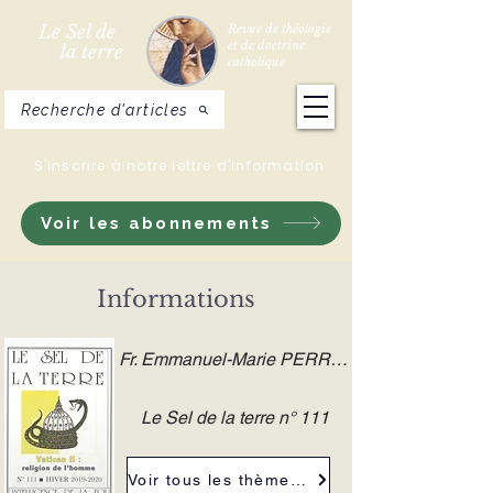
Le Sel de
Revue de théologie
et de doctrine
la terre
catholique
Recherche d'articles
S'inscrire à notre lettre d'information
Voir les abonnements
Informations
Fr. Emmanuel-Marie PERRET O.P.
Le Sel de la terre n° 111
Voir tous les thèmes de la revue