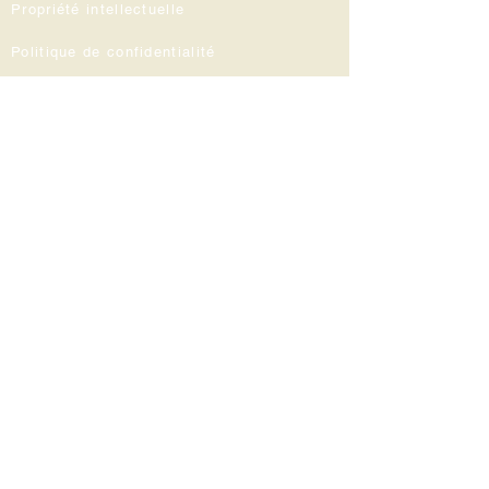
Propriété intellectuelle
Politique de confidentialité
Mentions légales
Inscrivez-vous
à notre Lettre d'information
Inscrivez-vous pour être informé sur nos
réductions, nos publications et notre
actualité.
Cliquez ici