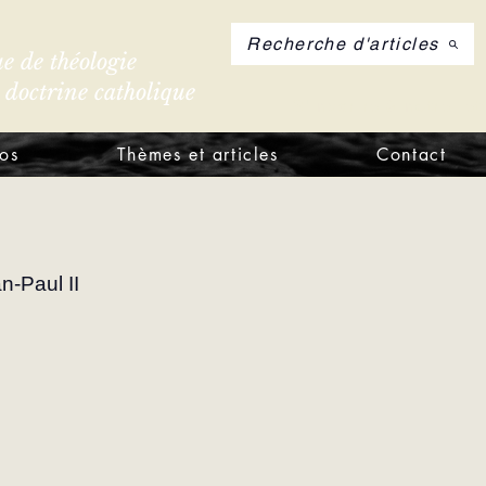
Recherche d'articles
e de théologie
e doctrine catholique
S'inscrire à notre let
os
Thèmes et articles
Contact
n-Paul II