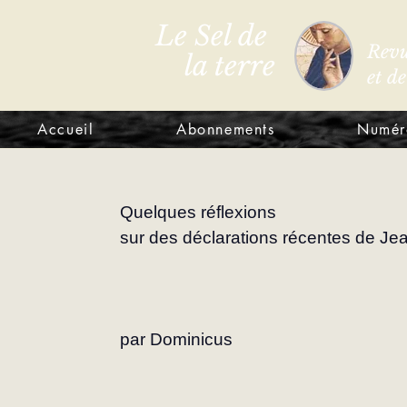
Le Sel de
Revu
la terre
et d
Accueil
Abonnements
Numér
Quelques réflexions
sur des déclarations récentes de Jea
par Dominicus