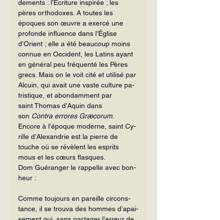
dements : l’Écriture inspirée ; les 
pères or­thodoxes. A toutes les 
époques son œuvre a exercé une 
profonde influence dans l’Église 
d’Orient ; elle a été beaucoup moins 
connue en Occident, les Latins ayant 
en général peu fréquenté les Pères 
grecs. Mais on le voit cité et utilisé par 
Alcuin, qui avait une vaste culture pa­
tristique, et abondamment par 
saint Thomas d’Aquin dans 
son
 Contra er­rores Græcorum
.
Encore à l’époque moderne, saint Cy­
rille d’Alexandrie est la pierre de 
touche où se révèlent les esprits 
mous et les cœurs flasques.
Dom Guéranger le rappelle avec bon­
heur :
Comme toujours en pareille circons­
tance, il se trouva des hommes d’apai­
sement qui, sans partager l’erreur de 