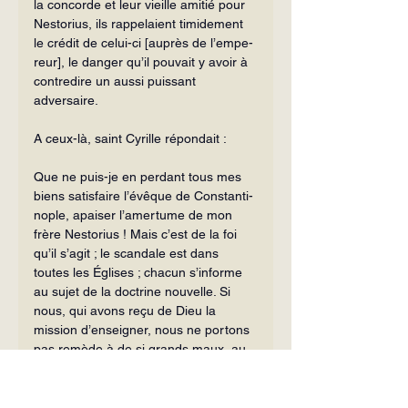
la concorde et leur vieille amitié pour 
Nestorius, ils rappelaient timidement 
le crédit de celui-ci [auprès de l’empe­
reur], le danger qu’il pouvait y avoir à 
contredire un aussi puissant 
adversaire. 
A ceux-là, saint Cyrille répondait :
Que ne puis-je en perdant tous mes 
biens satisfaire l’évêque de Constanti­
nople, apaiser l’amertume de mon 
frère Nestorius ! Mais c’est de la foi 
qu’il s’agit ; le scandale est dans 
toutes les Églises ; chacun s’informe 
au sujet de la doctrine nouvelle. Si 
nous, qui avons reçu de Dieu la 
mission d’ensei­gner, nous ne portons 
pas remède à de si grands maux, au 
jour du jugement y aura-t-il pour nous 
assez de flammes ? Déjà la calomnie, 
l’injure ne m’ont pas manqué ; oubli 