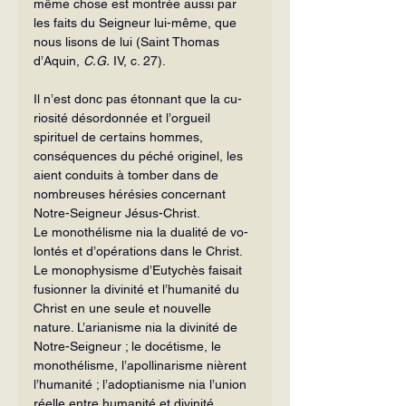
même chose est montrée aussi par 
les faits du Seigneur lui-même, que 
nous lisons de lui (Saint Thomas 
d’Aquin, 
C.G.
 IV, c. 27).
Il n’est donc pas étonnant que la cu­
riosité désordonnée et l’orgueil 
spirituel de certains hommes, 
conséquences du pé­ché originel, les 
aient conduits à tomber dans de 
nombreuses hérésies concernant 
Notre-Seigneur Jésus-Christ.
Le monothélisme nia la dualité de vo­
lontés et d’opérations dans le Christ. 
Le monophysisme d’Eutychès faisait 
fusion­ner la divinité et l’humanité du 
Christ en une seule et nouvelle 
nature. L’arianisme nia la divinité de 
Notre-Seigneur ; le do­cétisme, le 
monothélisme, l’apollinarisme nièrent 
l’humanité ; l’adoptianisme nia l’union 
réelle entre humanité et divinité.