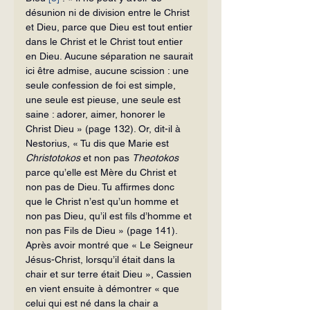
désunion ni de division entre le Christ 
et Dieu, parce que Dieu est tout entier 
dans le Christ et le Christ tout en­tier 
en Dieu. Aucune séparation ne sau­rait 
ici être admise, aucune scission : une 
seule confession de foi est simple, 
une seule est pieuse, une seule est 
saine : ado­rer, aimer, honorer le 
Christ Dieu » (page 132). Or, dit-il à 
Nestorius, « Tu dis que Marie est 
Christotokos
 et non pas 
Theo­tokos
parce qu’elle est Mère du Christ et 
non pas de Dieu. Tu affirmes donc 
que le Christ n’est qu’un homme et 
non pas Dieu, qu’il est fils d’homme et 
non pas Fils de Dieu » (page 141).
Après avoir montré que « Le Seigneur 
Jésus-Christ, lorsqu’il était dans la 
chair et sur terre était Dieu », Cassien 
en vient en­suite à démontrer « que 
celui qui est né dans la chair a 