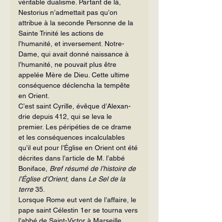
véritable dualisme. Partant de là, 
Nestorius n’admettait pas qu’on 
attribue à la seconde Personne de la 
Sainte Trinité les actions de 
l’humanité, et inversement. Notre-
Dame, qui avait donné naissance à 
l’humanité, ne pouvait plus être 
appelée Mère de Dieu. Cette ul­time 
conséquence déclencha la tempête 
en Orient.
C’est saint Cyrille, évêque d’Alexan­
drie depuis 412, qui se leva le 
premier. Les péripéties de ce drame 
et les consé­quences incalculables 
qu’il eut pour l’Église en Orient ont été 
décrites dans l’article de M. l’abbé 
Boniface, 
Bref résumé de l’histoire de 
l’Église d’Orient
, dans 
Le Sel de la 
terre
 35.
Lorsque Rome eut vent de l’affaire, le 
pape saint Célestin 1er se tourna vers 
l’abbé de Saint-Victor à Marseille. 