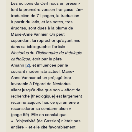
Les éditions du Cerf nous en présen­
tent la première version française. L’in­
troduction de 71 pages, la traduction 
à partir du latin, et les notes, très 
érudites, sont dues à la plume de 
Marie-Anne Vannier. On peut 
cependant lui re­procher qu’ayant mis 
dans sa bibliogra­phie l’article 
Nestorius
 du 
Dictionnaire de théologie 
catholique
, écrit par le père 
Amann 
[2]
, et influencée par le 
courant moderniste actuel, Marie-
Anne Vannier ait un préjugé trop 
favorable à l’égard de Nestorius, 
allant jusqu’à dire que son « effort de 
recherche [théologique] est largement 
reconnu aujourd’hui, ce qui amène à 
reconsidérer sa condamnation » 
(page 59). Elle en conclut que 
« L’objectivité [de Cassien] n’était pas 
en­tière » et elle cite favorablement 