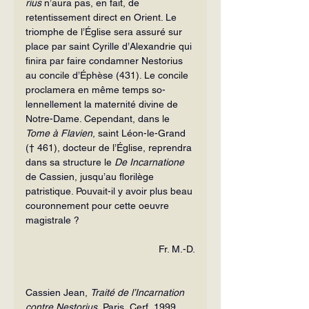
rius
 n’aura pas, en fait, de 
retentissement direct en Orient. Le 
triomphe de l’Église sera assuré sur 
place par saint Cyrille d’Alexandrie qui 
finira par faire condam­ner Nestorius 
au concile d’Éphèse (431). Le concile 
proclamera en même temps so­
lennellement la maternité divine de 
Notre-Dame. Cependant, dans le 
Tome à Flavien
, saint Léon-le-Grand 
(† 461), doc­teur de l’Église, reprendra 
dans sa struc­ture le 
De Incarnatione 
de Cassien, jusqu’au florilège 
patristique. Pouvait-il y avoir plus beau 
couronnement pour cette oeuvre 
magistrale ?
Fr. M.-D.
Cassien Jean, 
Traité de l’Incarnation 
contre Nestorius
, Paris, Cerf, 1999, 