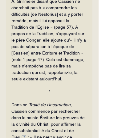
A. Grillmeier disant que Cassien ne 
cher­chait pas à « comprendre les 
difficultés [de Nestorius] et à y porter 
remède, mais il lui opposait la 
Tradition de l’Église » (page 57). A 
propos de la Tradition, s’ap­puyant sur 
le père Congar, elle ajoute qu’« il n’y a 
pas de séparation à l’époque de 
[Cassien] entre Écriture et Tradition » 
(note 1 page 47). Cela est dommage, 
mais n’empêche pas de lire sa 
traduction qui est, rappelons-le, la 
seule existant au­jourd’hui.
*
Dans ce 
Traité de l’Incarnation
, 
Cassien commence par rechercher 
dans la sainte Écriture les preuves de 
la divinité du Christ, pour affirmer la 
consubstantialité du Christ et de 
Dieu 
[3]
 : « Il ne peut y avoir de 