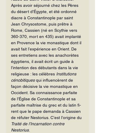
Après avoir séjourné chez les Pères 
du désert d’Égypte, et été ordonné 
diacre à Constantinople par saint 
Jean Chryso­stome, puis prêtre à 
Rome, Cassien (né en Scythie vers 
360-370, mort en 435) avait implanté 
en Provence la vie monastique dont il 
avait fait l’expérience en Orient. De 
ses entretiens avec les anachorètes 
égyptiens, il avait écrit un guide à 
l’inten­tion des débutants dans la vie 
religieuse : les célèbres 
Institutions 
cénobitiques
 qui in­fluencèrent de 
façon décisive la vie mo­nastique en 
Occident. Sa connaissance parfaite 
de l’Église de Constantinople et sa 
parfaite maîtrise du grec et du latin fi­
rent que le pape demanda à Cassien 
de réfuter Nestorius. C’est l’origine du 
Traité de l’Incarnation contre 
Nestorius
.