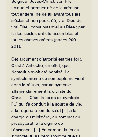
Seigneur Jésus-Christ, son Fils 
unique et premier-né de la création 
tout en­tière, né de lui avant tous les 
siècles et non pas créé, vrai Dieu de 
vrai Dieu, consubstantiel au Père ; par 
lui les siècles ont été assemblés et 
toutes choses créées (pages 200-
201).
Cet argument d’autorité est très fort. 
C’est à Antioche, en effet, que 
Nestorius avait été baptisé. Le 
symbole même de son baptême vient 
donc le réfuter, car ce symbole 
affirme clairement la divinité du 
Christ : « C’est la foi de ce symbole 
[...] qui t’a conduit à la source de vie, 
à la ré­génération du salut [...] à la 
charge du ministère, au sommet du 
presbytérat, à la dignité de 
l’épiscopat. [...] En perdant la foi du 
symbole, tu as perdu tout ce que tu 