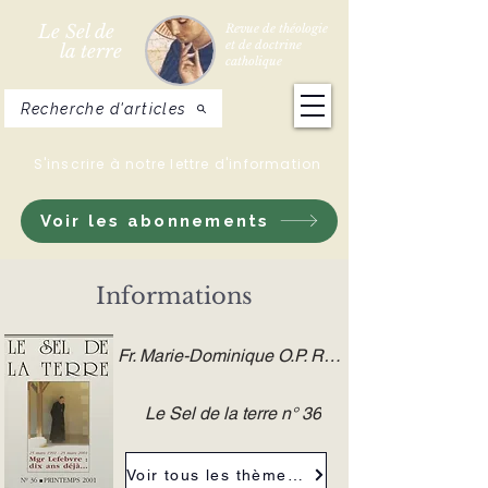
Le Sel de
Revue de théologie
et de doctrine
la terre
catholique
Recherche d'articles
S'inscrire à notre lettre d'information
Voir les abonnements
Informations
Fr. Marie-Dominique O.P. ROULON
Le Sel de la terre n° 36
Voir tous les thèmes de la revue