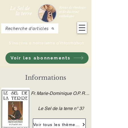
Le Sel de
Revue de théologie
et de doctrine
la terre
catholique
Recherche d'articles
S'inscrire à notre lettre d'information
Voir les abonnements
Informations
Fr. Marie-Dominique O.P. ROULON
Le Sel de la terre n° 37
Voir tous les thèmes de la revue