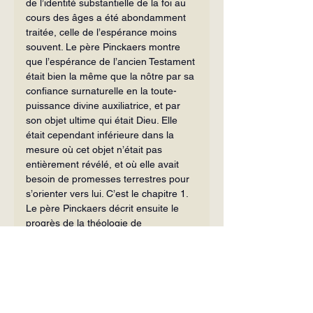
de l’identité sub­stantielle de la foi au 
cours des âges a été abondamment 
traitée, celle de l’espérance moins 
souvent. Le père Pinckaers montre 
que l’espérance de l’ancien Testament 
était bien la même que la nôtre par sa 
confiance surnaturelle en la toute-
puis­sance divine auxiliatrice, et par 
son objet ultime qui était Dieu. Elle 
était cependant inférieure dans la 
mesure où cet objet n’était pas 
entièrement révélé, et où elle avait 
besoin de promesses terrestres pour 
s’orienter vers lui. C’est le chapitre 1.
Le père Pinckaers décrit ensuite le 
progrès de la théologie de 
l’espérance jusqu’à son apogée au 
XIIIe siècle avec saint Bonaventure et 
surtout saint Thomas, spécialement 
par la mise en lumière de la nature 
vertueuse de l’espérance. C’est le 
chapitre 2.