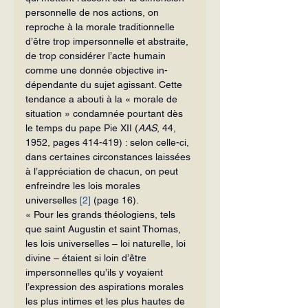
person­nelle de nos actions, on 
reproche à la mo­rale traditionnelle 
d’être trop imperson­nelle et abstraite, 
de trop considérer l’acte humain 
comme une donnée objective in­
dépendante du sujet agissant. Cette 
ten­dance a abouti à la « morale de 
situation » condamnée pourtant dès 
le temps du pape Pie XII (
AAS
, 44, 
1952, pages 414-419) : selon celle-ci, 
dans certaines cir­constances laissées 
à l’appréciation de chacun, on peut 
enfreindre les lois mo­rales 
universelles 
[2]
 (page 16).
« Pour les grands théologiens, tels 
que saint Augustin et saint Thomas, 
les lois universelles – loi naturelle, loi 
divine – étaient si loin d’être 
impersonnelles qu’ils y voyaient 
l’expression des aspirations morales 
les plus intimes et les plus hautes de 