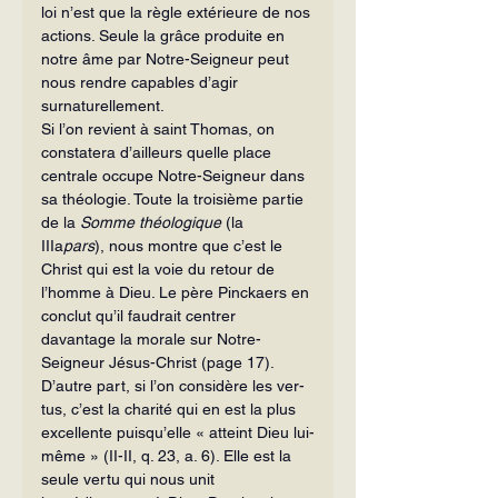
loi n’est que la règle extérieure de nos 
actions. Seule la grâce produite en 
notre âme par Notre-Sei­gneur peut 
nous rendre capables d’agir 
surnaturellement.
Si l’on revient à saint Thomas, on 
constatera d’ailleurs quelle place 
centrale occupe Notre-Seigneur dans 
sa théologie. Toute la troisième partie 
de la 
Somme théo­logique
 (la 
IIIa
pars
), nous montre que c’est le 
Christ qui est la voie du retour de 
l’homme à Dieu. Le père Pinckaers en 
conclut qu’il faudrait centrer 
davantage la morale sur Notre-
Seigneur Jésus-Christ (page 17).
D’autre part, si l’on considère les ver­
tus, c’est la charité qui en est la plus 
excel­lente puisqu’elle « atteint Dieu lui-
même » (II-II, q. 23, a. 6). Elle est la 
seule vertu qui nous unit 