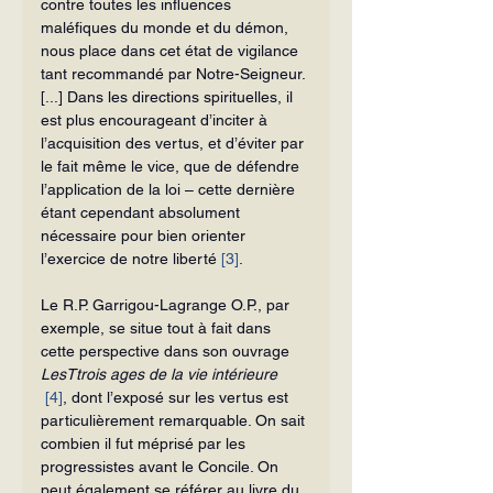
contre toutes les influences 
maléfiques du monde et du démon, 
nous place dans cet état de vigilance 
tant recom­mandé par Notre-Seigneur. 
[...] Dans les directions spirituelles, il 
est plus en­courageant d’inciter à 
l’acquisition des vertus, et d’éviter par 
le fait même le vice, que de défendre 
l’application de la loi – cette dernière 
étant cependant ab­solument 
nécessaire pour bien orienter 
l’exercice de notre liberté 
[3]
.
Le R.P. Garrigou-Lagrange O.P., par 
exemple, se situe tout à fait dans 
cette perspective dans son ouvrage 
LesTtrois ages de la vie intérieure
[4]
, dont l’exposé sur les vertus est 
particulièrement remar­quable. On sait 
combien il fut méprisé par les 
progressistes avant le Concile. On 
peut également se référer au livre du 