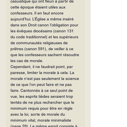
casuistique qui ont fleuri à partir de 
cette époque étaient utiles aux 
confesseurs. Il en faut encore 
aujourd’hui. L’Église a même inséré 
dans son Droit canon l’obligation pour 
les évêques dio­césains (canon 131 
du code traditionnel) et les supérieurs 
de communautés reli­gieuses de 
prêtres (canon 591), de veiller à ce 
que les confesseurs sachent résoudre 
les cas de morale.
Cependant, il ne faudrait point, par 
paresse, limiter la morale à cela. La 
mo­rale n’est pas seulement la science 
de ce que l’on peut faire et ne pas 
faire. Can­tonnés à ce seul point de 
vue, les esprits tièdes seraient trop 
tentés de ne plus re­chercher que le 
minimum requis pour être en règle 
avec la loi, sorte de morale du 
minimum vital, morale minimaliste 
(page 29). Le même esprit consiste à 