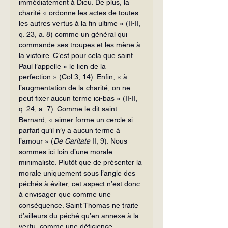
immédiatement à Dieu. De plus, la 
charité « ordonne les actes de toutes 
les autres vertus à la fin ultime » (II-II, 
q. 23, a. 8) comme un géné­ral qui 
commande ses troupes et les mène à 
la victoire. C’est pour cela que saint 
Paul l’appelle « le lien de la 
perfection » (Col 3, 14). Enfin, « à 
l’augmentation de la charité, on ne 
peut fixer aucun terme ici-bas » (II-II, 
q. 24, a. 7). Comme le dit saint 
Bernard, « aimer forme un cercle si 
par­fait qu’il n’y a aucun terme à 
l’amour » (
De Caritate
 II, 9). Nous 
sommes ici loin d’une morale 
minimaliste. Plutôt que de présenter la 
morale uniquement sous l’angle des 
péchés à éviter, cet aspect n’est donc 
à envisager que comme une 
conséquence. Saint Thomas ne traite 
d’ail­leurs du péché qu’en annexe à la 
vertu, comme une déficience 