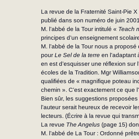
La revue de la Fraternité Saint‑Pie X
pu­blié dans son numéro de juin 2001 
M. l’abbé de la Tour intitulé « 
Teach m
principes d’un ensei­gnement scolair
M. l’abbé de la Tour nous a proposé d
pour 
Le Sel de la terre
 en l’adaptant 
en est d’esquisser une réflexion sur
écoles de la Tra­dition. Mgr Williamso
qualifiées de « magni­fique poteau in
chemin ». C’est exactement ce que l’
Bien sûr, les suggestions proposées ne 
l’auteur serait heureux de recevoir l
lecteurs. (Écrire à la revue qui transm
La revue 
The Angelus
 (page 15) donn
M. l’abbé de La Tour : Ordonné prêtr