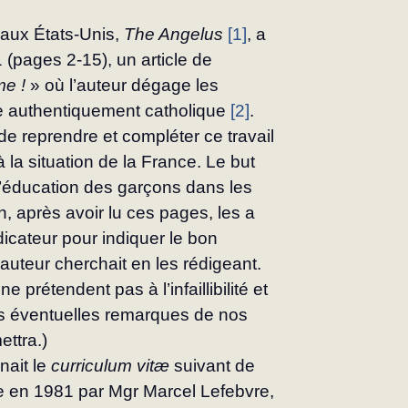
 aux États‑Unis, 
The Angelus
[1]
, a 
(pages 2-15), un article de 
e !
 » où l’auteur dégage les 
e authentiquement catholique 
[2]
.
e reprendre et compléter ce travail 
à la situation de la France. Le but 
 l’éducation des garçons dans les 
n, après avoir lu ces pages, les a 
dicateur pour indiquer le bon 
auteur cherchait en les rédigeant. 
prétendent pas à l’infaillibilité et 
es éven­tuelles remarques de nos 
ettra.)
ait le 
curriculum vitæ
 suivant de 
e en 1981 par Mgr Marcel Lefebvre, 