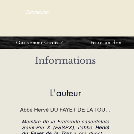
Connexion
tre d'information
Qui sommes-nous ?
Faire un don
Informations
L'auteur
Abbé Hervé DU FAYET DE LA TOUR FSSPX
Membre de la Fraternité sacerdotale
Saint-Pie X (FSSPX), l'abbé
Hervé
du Fayet de la Tour
a été directeur