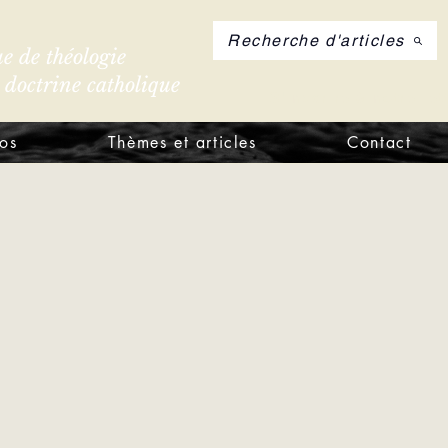
Recherche d'articles
e de théologie
e doctrine catholique
S'inscrire à notre let
os
Thèmes et articles
Contact