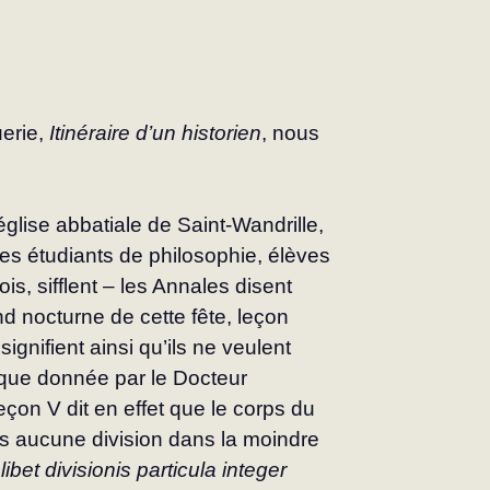
erie, 
Itinéraire d’un historien
, nous 
église abbatiale de Saint‑Wandrille, 
nes étudiants de philosophie, élèves 
s, sifflent – les Annales disent 
nd nocturne de cette fête, leçon 
igni­fient ainsi qu’ils ne veulent 
ique donnée par le Docteur 
eçon V dit en effet que le corps du 
ns aucune division dans la moindre 
ibet divisionis particula integer 