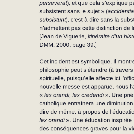
perseverat
), et que cela s’explique pa
subsistent sans le sujet » (
accidenti
subsistunt
), c’est-à-dire sans la sub
n’admettent pas cette distinction de 
[Jean de Viguerie, 
Itinéraire d’un
hist
DMM, 2000, page 39.]
Cet incident est symbolique. Il montr
philoso­phie peut s’étendre (à travers 
spirituelle, puisqu’elle af­fecte ici l’o
nouvelle messe est apparue, nous l’
« 
lex orandi, lex credendi
 ». Une priè
catholique entraînera une diminution 
dire de même, à propos de l’éducatio
lex
orandi
 ». Une éducation inspirée
des consé­quences graves pour la vie 