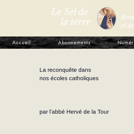
Le Sel de
Revu
la terre
et d
Accueil
Abonnements
Numér
La reconquête dans
nos écoles catholiques
par l’abbé Hervé de la Tour