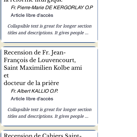
Fr. Pierre-Marie DE KERGORLAY O.P
Article libre d'accès
Collapsible text is great for longer section 
titles and descriptions. It gives people 
access to all the info they need, while 
keeping your layout clean. Link your 
Recension de Fr. Jean-
text to anything, or set your text box to 
François de Louvencourt,
expand on click. Write your text here...
Saint Maximilien Kolbe ami
et
docteur de la prière
Fr. Albert KALLIO O.P.
Article libre d'accès
Collapsible text is great for longer section 
titles and descriptions. It gives people 
access to all the info they need, while 
keeping your layout clean. Link your 
Recension de Cahiers Saint-
text to anything, or set your text box to 