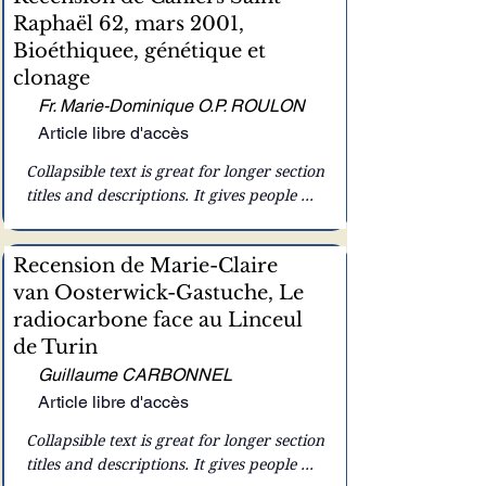
Raphaël 62, mars 2001,
expand on click. Write your text here...
Bioéthiquee, génétique et
clonage
Fr. Marie-Dominique O.P. ROULON
Article libre d'accès
Collapsible text is great for longer section 
titles and descriptions. It gives people 
access to all the info they need, while 
keeping your layout clean. Link your 
Recension de Marie-Claire
text to anything, or set your text box to 
van Oosterwick-Gastuche, Le
expand on click. Write your text here...
radiocarbone face au Linceul
de Turin
Guillaume CARBONNEL
Article libre d'accès
Collapsible text is great for longer section 
titles and descriptions. It gives people 