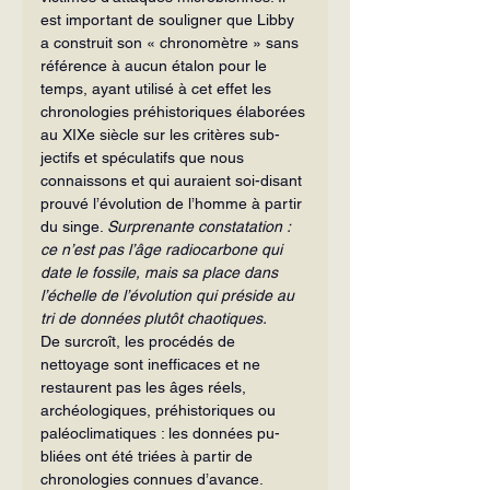
est important de souligner que Libby 
a construit son « chronomètre » sans 
référence à aucun étalon pour le 
temps, ayant utilisé à cet effet les 
chronologies préhistoriques éla­borées 
au XIXe siècle sur les critères sub­
jectifs et spéculatifs que nous 
connaissons et qui auraient soi-disant 
prouvé l’évolu­tion de l’homme à partir 
du singe. 
Sur­prenante constatation : 
ce n’est pas l’âge ra­diocarbone qui 
date le fossile, mais sa place dans 
l’échelle de l’évolution qui préside au 
tri de données plutôt chaotiques.
De surcroît, les procédés de 
nettoyage sont inefficaces et ne 
restaurent pas les âges réels, 
archéologiques, préhistoriques ou 
paléoclimatiques : les données pu­
bliées ont été triées à partir de 
chronolo­gies connues d’avance. 