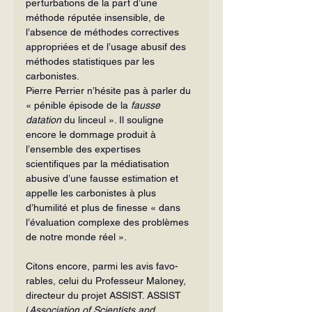
perturbations de la part d’une 
méthode réputée insensible, de 
l’absence de mé­thodes correctives 
appropriées et de l’usage abusif des 
méthodes statistiques par les 
carbonistes.
Pierre Perrier n’hésite pas à parler du 
« pénible épisode de la 
fausse 
datation 
du linceul ». Il souligne 
encore le dommage produit à 
l’ensemble des expertises 
scientifiques par la médiatisation 
abusive d’une fausse estimation et 
appelle les car­bonistes à plus 
d’humilité et plus de fi­nesse « dans 
l’évaluation complexe des problèmes 
de notre monde réel ».
Citons encore, parmi les avis favo­
rables, celui du Professeur Maloney, 
di­recteur du projet ASSIST. ASSIST 
(
Association of Scientists and 