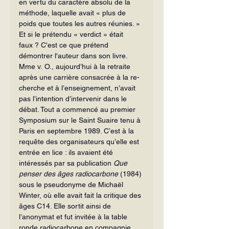
en vertu du caractère absolu de la 
méthode, laquelle avait « plus de 
poids que toutes les autres réunies. »
Et si le prétendu « verdict » était 
faux ? C'est ce que prétend 
démontrer l'auteur dans son livre.
Mme v. O., aujourd’hui à la retraite 
après une carrière consacrée à la re­
cherche et à l’enseignement, n’avait 
pas l’intention d’intervenir dans le 
débat. Tout a commencé au premier 
Symposium sur le Saint Suaire tenu à 
Paris en sep­tembre 1989. C’est à la 
requête des orga­nisateurs qu’elle est 
entrée en lice : ils avaient été 
intéressés par sa publication 
Que 
penser des âges radiocarbone
 (1984) 
sous le pseudonyme de Michaël 
Winter, où elle avait fait la critique des 
âges C14. Elle sortit ainsi de 
l’anonymat et fut invi­tée à la table 
ronde radiocarbone en com­pagnie 