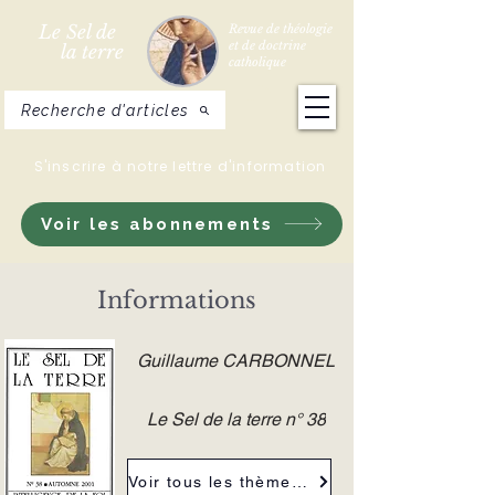
Le Sel de
Revue de théologie
et de doctrine
la terre
catholique
Recherche d'articles
S'inscrire à notre lettre d'information
Voir les abonnements
Informations
Guillaume CARBONNEL
Le Sel de la terre n° 38
Voir tous les thèmes de la revue