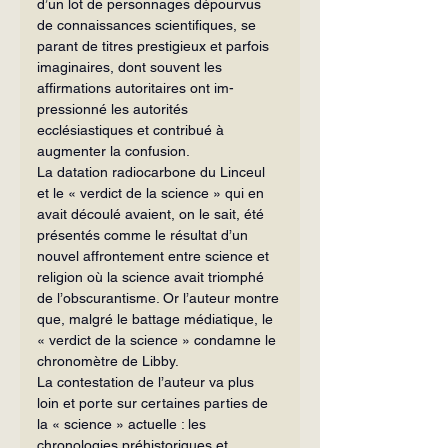
d’un lot de personnages dépourvus 
de connaissances scientifiques, se 
parant de titres presti­gieux et parfois 
imaginaires, dont sou­vent les 
affirmations autoritaires ont im­
pressionné les autorités 
ecclésiastiques et contribué à 
augmenter la confusion.
La datation radiocarbone du Linceul 
et le « verdict de la science » qui en 
avait découlé avaient, on le sait, été 
présentés comme le résultat d’un 
nouvel affronte­ment entre science et 
religion où la science avait triomphé 
de l’obscuran­tisme. Or l’auteur montre 
que, malgré le battage médiatique, le 
« verdict de la science » condamne le 
chronomètre de Libby.
La contestation de l’auteur va plus 
loin et porte sur certaines parties de 
la « science » actuelle : les 
chronologies pré­historiques et 