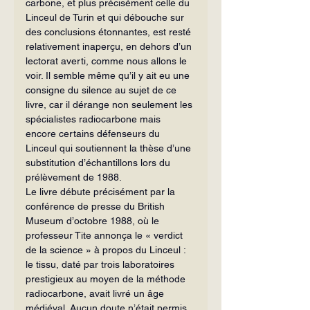
carbone, et plus précisément celle du 
Lin­ceul de Turin et qui débouche sur 
des conclusions étonnantes, est resté 
relati­vement inaperçu, en dehors d’un 
lectorat averti, comme nous allons le 
voir. Il semble même qu’il y ait eu une 
consigne du silence au sujet de ce 
livre, car il dé­range non seulement les 
spécialistes ra­diocarbone mais 
encore certains défen­seurs du 
Linceul qui soutiennent la thèse d’une 
substitution d’échantillons lors du 
prélèvement de 1988.
Le livre débute précisément par la 
conférence de presse du British 
Museum d’octobre 1988, où le 
professeur Tite an­nonça le « verdict 
de la science » à propos du Linceul : 
le tissu, daté par trois labora­toires 
prestigieux au moyen de la mé­thode 
radiocarbone, avait livré un âge 
médiéval. Aucun doute n’était permis 