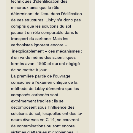
techniques d’identification des 
minéraux ainsi que le rôle 
déterminant de l’eau dans l’édifica­tion 
de ces structures. Libby n’a donc pas 
compris que les solutions du sol 
jouaient un rôle comparable dans le 
transport du carbone. Mais les 
carbonistes ignorent en­core –
 inexplicablement – ces méca­nismes ; 
il en va de même des scienti­fiques 
formés avant 1950 et qui ont né­gligé 
de se mettre à jour.
La première partie de l’ouvrage, 
consacrée à l’examen critique de la 
mé­thode de Libby démontre que les 
compo­sés carbonés sont 
extrêmement fragiles : ils se 
décomposent sous l’influence des 
solutions du sol, lesquelles ont des te­
neurs diverses en C 14, se couvrent 
de contaminations ou sont encore 
victimes d’attaques microbiennes. Il 