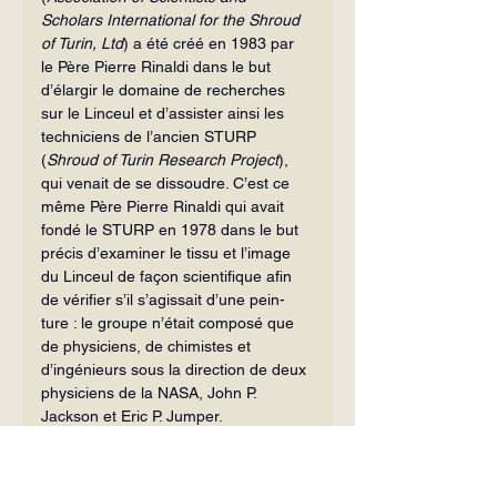
Scholars Inter­national for the Shroud 
of Turin, Ltd
) a été créé en 1983 par 
le Père Pierre Rinaldi dans le but 
d’élargir le domaine de re­cherches 
sur le Linceul et d’assister ainsi les 
techniciens de l’ancien STURP 
(
Shroud of Turin Research Project
), 
qui venait de se dissoudre. C’est ce 
même Père Pierre Ri­naldi qui avait 
fondé le STURP en 1978 dans le but 
précis d’examiner le tissu et l’image 
du Linceul de façon scientifique afin 
de vérifier s’il s’agissait d’une pein­
ture : le groupe n’était composé que 
de physiciens, de chimistes et 
d’ingénieurs sous la direction de deux 
physiciens de la NASA, John P. 
Jackson et Eric P. Jumper.
De nombreux membres du STURP in­
tégrèrent le nouveau groupe et le 
Profes­seur Maloney (ancien membre 