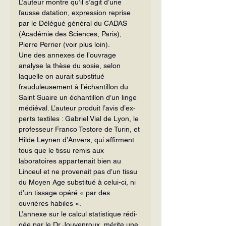
L’auteur montre qu’il s’agit d’une 
fausse datation, expression reprise 
par le Délégué général du CADAS 
(Académie des Sciences, Paris), 
Pierre Perrier (voir plus loin).
Une des annexes de l’ouvrage 
analyse la thèse du sosie, selon 
laquelle on aurait substitué 
frauduleusement à l’échantillon du 
Saint Suaire un échantillon d’un linge 
médiéval. L’auteur produit l’avis d’ex­
perts textiles : Gabriel Vial de Lyon, le 
professeur Franco Testore de Turin, et 
Hilde Leynen d’Anvers, qui affirment 
tous que le tissu remis aux 
laboratoires appartenait bien au 
Linceul et ne prove­nait pas d’un tissu 
du Moyen Age substi­tué à celui-ci, ni 
d’un tissage opéré « par des 
ouvrières habiles ».
L’annexe sur le calcul statistique rédi­
gée par le Dr Jouvenroux, mérite une 