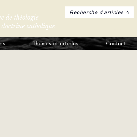
Recherche d'articles
e de théologie
e doctrine catholique
S'inscrire à notre let
os
Thèmes et articles
Contact