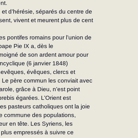
nt.
 et d’hérésie, séparés du centre de 
sent, vivent et meurent plus de cent 
des pontifes romains pour l’union de 
pape Pie IX a, dès le 
émoigné de son ardent amour pour 
n­cyclique (6 janvier 1848) 
hevêques, évêques, clercs et 
 Le père commun les conviait avec 
parole, grâce à Dieu, n’est point 
brebis égarées. L’Orient est 
s pas­teurs catholiques ont la joie 
ère commune des po­pulations, 
r en tête. Les Syriens, les 
 plus empressés à suivre ce 