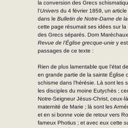
la conversion des Grecs schismatique
l’
Univers
 du 4 février 1859, un article
dans le 
Bulletin de Notre-Dame de l
cette page résumait ses idées sur la g
des Grecs séparés. Dom Maréchaux di
Revue de l’Église grecque-unie
 y es
passages de ce texte :
Rien de plus lamentable que l’état d
en grande partie de la sainte Église 
schisme dans l’hérésie. Là sont les s
les disciples du moine Eutychès ; ce
Notre-Seigneur Jésus-Christ, ceux-là
maternité de Marie ; là sont les Armén
et en si bonne voie de retour vers Ro
fameux Photius ; et avec eux cette 
s