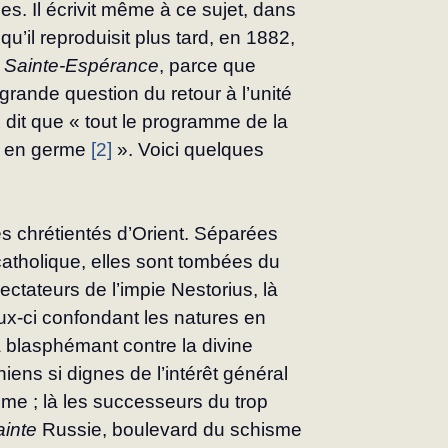
s. Il écrivit même à ce sujet, dans 
 qu’il reproduisit plus tard, en 1882, 
a Sainte-Espérance
, parce que 
rande ques­tion du retour à l’unité 
t que « tout le pro­gramme de la 
t en germe 
[2]
 ». Voici quelques 
es chrétientés d’Orient. Séparées 
catholique, elles sont tombées du 
ectateurs de l’impie Nestorius, là 
ux-ci confondant les natures en 
 blasphémant contre la divine 
iens si dignes de l’intérêt général 
me ; là les successeurs du trop 
ainte
 Russie, boulevard du schisme 