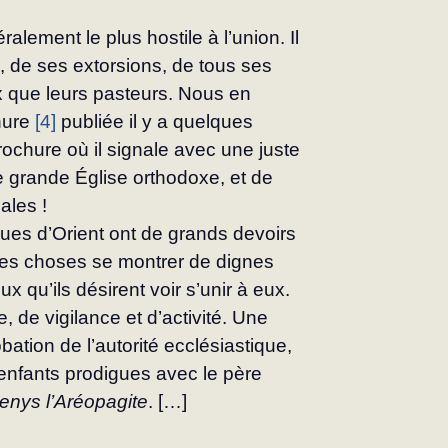
lement le plus hostile à l’union. Il 
e, de ses extorsions, de tous ses 
x que leurs pasteurs. Nous en 
ure 
[4]
 publiée il y a quelques 
chure où il signale avec une juste 
e grande Église orthodoxe, et de 
ales !
ques d’Orient ont de grands devoirs 
outes choses se montrer de dignes 
x qu’ils désirent voir s’unir à eux. 
, de vigilance et d’activité. Une 
ation de l’autorité ecclésiastique, 
s enfants prodigues avec le père 
enys l’Aréopagite
. […]