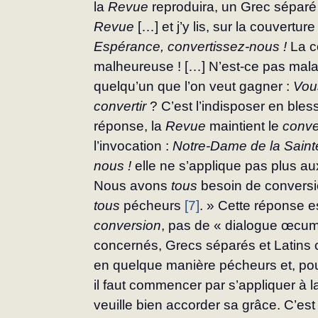
la 
Revue
 reproduira, un Grec séparé s
Revue
 […] et j’y lis, sur la couverture 
Espérance, convertissez-nous !
 La c
malheureuse ! […] N’est-ce pas mala
quelqu’un que l’on veut gagner : 
Vous
convertir
 ? C’est l’indisposer en ble
réponse, la 
Revue
 maintient le 
conve
l’invocation : 
Notre-Dame de la Saint
nous !
 elle ne s’applique pas plus 
Nous avons 
tous
 besoin de convers
tous
 pécheurs 
[7]
. » Cette réponse est
conversion
, pas de « dialogue œcu
concer­nés, Grecs séparés et Latins
en quelque ma­nière pécheurs et, pour 
il faut commencer par s’appliquer à la
veuille bien accorder sa grâce. C’est