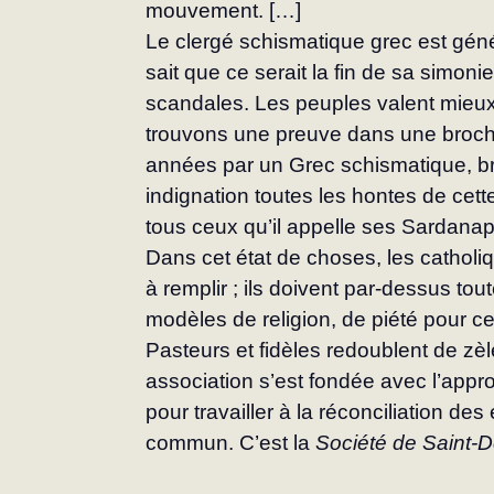
mouvement. […]
Le clergé schismatique grec est généra
sait que ce serait la fin de sa simoni
scandales. Les peuples va­lent mieu
trouvons une preuve dans une broch
années par un Grec schismatique, bro
indignation toutes les hontes de cett
tous ceux qu’il appelle ses Sardanap
Dans cet état de choses, les catholi
à rem­plir ; ils doivent par-dessus t
modèles de religion, de piété pour ceu
Pasteurs et fidèles redoublent de zèle
association s’est fondée avec l’approb
pour travailler à la réconciliation de
commun. C’est la 
Société de Saint-D