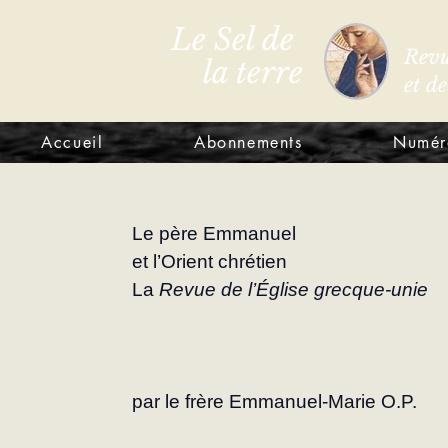
Le Sel de
Revu
la terre
et d
Accueil
Abonnements
Numér
Le père Emmanuel
et l’Orient chrétien
La 
Revue de l’Église grecque-unie
par le frère Emmanuel-Marie O.P.