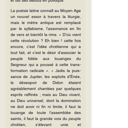
et fait ses débuts en politique.
La poésie latine connaît au Moyen Age 
un nouvel essor à travers la litur­gie, 
mais le mètre antique est rem­placé 
par le syllabisme, l’assonance en fin 
de vers et bientôt la rime. « D’où vient 
cette révolution ? Eh bien ! cette fois 
encore, c’est l’idée chrétienne qui a 
tout fait, et c’est le désir d’associer le 
peuple fidèle aux louanges du 
Seigneur qui a poussé à cette trans­
formation radicale ». « Jadis la puis­
sance de Jupiter, les exploits d’Énée, 
le désespoir de Didon étaient 
agréable­ment chantées par quelques 
esprits raffinés ; mais au Dieu vivant, 
au Dieu universel, dont la domination 
ne doit avoir ni fin ni limite, il faut la 
louange de toute l’assemblée des 
saints, il faut la grande voix du peuple 
chrétien, s’élevant unie et 