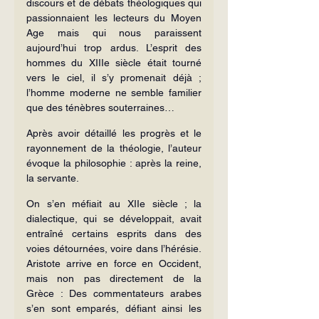
discours et de débats théologiques qui 
passion­naient les lecteurs du Moyen 
Age mais qui nous paraissent 
aujourd’hui trop ardus. L’esprit des 
hommes du XIIIe siècle était tourné 
vers le ciel, il s’y promenait déjà ; 
l’homme mo­derne ne semble familier 
que des té­nèbres souterraines…
Après avoir détaillé les progrès et le 
rayonnement de la théologie, l’auteur 
évoque la philosophie : après la reine, 
la servante.
On s’en méfiait au XIIe siècle ; la 
dialectique, qui se développait, avait 
entraîné certains esprits dans des 
voies détournées, voire dans l’hérésie. 
Aristote arrive en force en Occident, 
mais non pas directement de la 
Grèce : Des commentateurs arabes 
s’en sont emparés, défiant ainsi les 