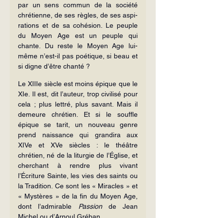
par un sens commun de la société 
chrétienne, de ses règles, de ses aspi­
rations et de sa cohésion. Le peuple 
du Moyen Age est un peuple qui 
chante. Du reste le Moyen Age lui-
même n’est-il pas poétique, si beau et 
si digne d’être chanté ?
Le XIIIe siècle est moins épique que le 
XIe. Il est, dit l’auteur, trop civilisé pour 
cela ; plus lettré, plus savant. Mais il 
demeure chrétien. Et si le souffle 
épique se tarit, un nouveau genre 
prend naissance qui grandira aux 
XIVe et XVe siècles : le théâtre 
chrétien, né de la liturgie de l’Église, et 
cherchant à rendre plus vivant 
l’Écriture Sainte, les vies des saints ou 
la Tradition. Ce sont les « Miracles » et 
« Mystères » de la fin du Moyen Age, 
dont l’admirable 
Passion
 de Jean 
Michel ou d’Arnoul Gréban.