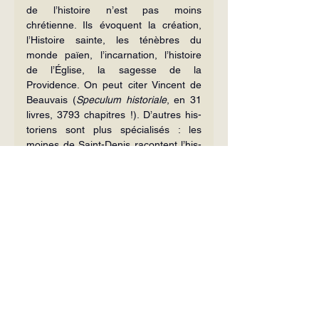
de l’histoire n’est pas moins 
chrétienne. Ils évoquent la création, 
l’Histoire sainte, les ténèbres du 
monde païen, l’incarnation, l’histoire 
de l’Église, la sagesse de la 
Providence. On peut citer Vincent de 
Beauvais (
Speculum historiale
, en 31 
livres, 3793 chapitres !). D’autres his­
toriens sont plus spécialisés : les 
moines de Saint-Denis racontent l’his­
toire de France dans leurs 
Grandes 
Chroniques
. Les chroniqueurs, eux, 
ra­content ce qu’ils ont vu et connu, tel 
Joinville qui a vécu dans l’intimité de 
saint Louis.
Les sciences