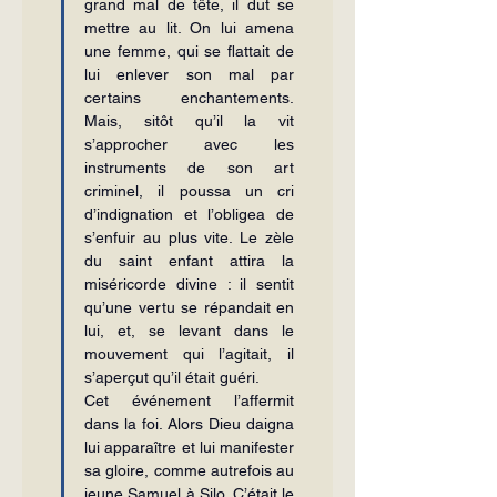
grand mal de tête, il dut se 
mettre au lit. On lui amena 
une femme, qui se flattait de 
lui enlever son mal par 
certains enchantements. 
Mais, sitôt qu’il la vit 
s’approcher avec les 
instruments de son art 
criminel, il poussa un cri 
d’indignation et l’obligea de 
s’enfuir au plus vite. Le zèle 
du saint enfant attira la 
miséricorde divine : il sentit 
qu’une vertu se répandait en 
lui, et, se levant dans le 
mouvement qui l’agitait, il 
s’aperçut qu’il était guéri.
Cet événement l’affermit 
dans la foi. Alors Dieu daigna 
lui apparaître et lui manifester 
sa gloire, comme autrefois au 
jeune Samuel à Silo. C’était le 