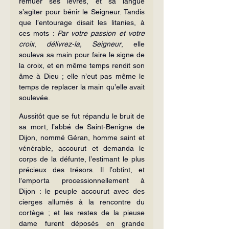
remuer ses lèvres, et sa langue 
s’agiter pour bénir le Seigneur. Tandis 
que l’entourage disait les litanies, à 
ces mots : 
Par votre
passion et votre 
croix
, 
délivrez-la, Seigneur
, elle 
souleva sa main pour faire le signe de 
la croix, et en même temps rendit son 
âme à Dieu ; elle n’eut pas même le 
temps de replacer la main qu’elle avait 
soulevée.
Aussitôt que se fut répandu le bruit de 
sa mort, l’abbé de Saint-Benigne de 
Dijon, nommé Géran, homme saint et 
vénérable, accourut et demanda le 
corps de la défunte, l’estimant le plus 
précieux des trésors. Il l’obtint, et 
l’emporta processionnellement à 
Dijon : le peuple accourut avec des 
cierges allumés à la rencontre du 
cortège ; et les restes de la pieuse 
dame furent déposés en grande 