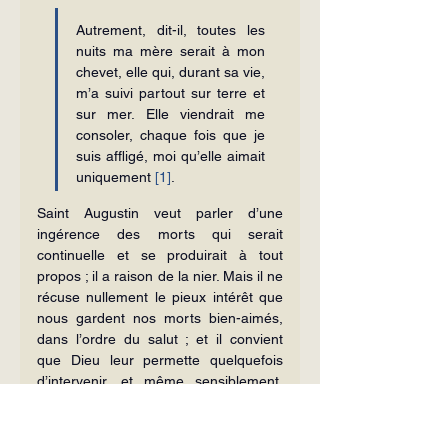
Autrement, dit-il, toutes les 
nuits ma mère serait à mon 
chevet, elle qui, durant sa vie, 
m’a suivi partout sur terre et 
sur mer. Elle viendrait me 
consoler, chaque fois que je 
suis affligé, moi qu’elle aimait 
uniquement 
[1]
.
Saint Augustin veut parler d’une 
ingérence des morts qui serait 
continuelle et se produirait à tout 
propos ; il a raison de la nier. Mais il ne 
récuse nullement le pieux intérêt que 
nous gardent nos morts bien-aimés, 
dans l’ordre du salut ; et il convient 
que Dieu leur permette quelquefois 
d’intervenir, et même sensiblement, 
auprès de nous, pour le bien de notre 
âme.