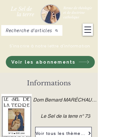
Le Sel de
Revue de théologie
et de doctrine
la terre
catholique
Recherche d'articles
S'inscrire à notre lettre d'information
Voir les abonnements
Informations
Dom Bernard MARÉCHAUX O.S.B.
Le Sel de la terre n° 73
Voir tous les thèmes de la revue