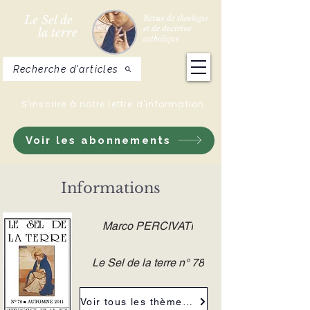
Le Sel de
Revue de théologie
et de doctrine
la terre
catholique
Recherche d'articles
S'inscrire à notre lettre d'information
Voir les abonnements
Informations
Marco PERCIVATI
Le Sel de la terre n° 78
Voir tous les thèmes de la revue