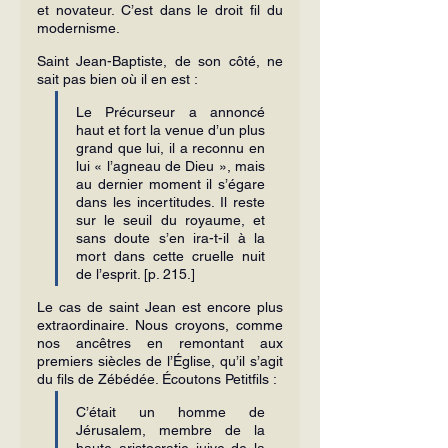
et novateur. C’est dans le droit fil du 
modernisme.
Saint Jean-Baptiste, de son côté, ne 
sait pas bien où il en est :
Le Précurseur a annoncé 
haut et fort la venue d’un plus 
grand que lui, il a reconnu en 
lui « l’agneau de Dieu », mais 
au dernier moment il s’égare 
dans les incertitudes. Il reste 
sur le seuil du royaume, et 
sans doute s’en ira-t-il à la 
mort dans cette cruelle nuit 
de l’esprit. [p. 215.]
Le cas de saint Jean est encore plus 
extraordinaire. Nous croyons, comme 
nos ancêtres en remontant aux 
premiers siècles de l’Église, qu’il s’agit 
du fils de Zébédée. Écoutons Petitfils :
C’était un homme de 
Jérusalem, membre de la 
haute aristocratie juive de la 