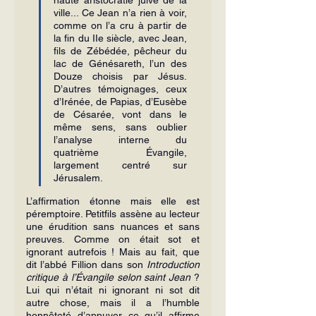
ville... Ce Jean n’a rien à voir, 
comme on l’a cru à partir de 
la fin du IIe siècle, avec Jean, 
fils de Zébédée, pêcheur du 
lac de Génésareth, l’un des 
Douze choisis par Jésus. 
D’autres témoignages, ceux 
d’Iré­née, de Papias, d’Eusèbe 
de Césarée, vont dans le 
même sens, sans oublier 
l’analyse interne du 
quatrième Évangile, 
largement centré sur 
Jérusalem.
L’affirmation étonne mais elle est 
péremptoire. Petitfils assène au lec­teur 
une érudition sans nuances et sans 
preuves. Comme on était sot et 
ignorant autrefois ! Mais au fait, que 
dit l’abbé Fillion dans son 
Introduction 
critique à l’Évangile selon saint Jean
 ? 
Lui qui n’était ni ignorant ni sot dit 
autre chose, mais il a l’humble 
honnêteté d’appuyer ce qu’il affirme 