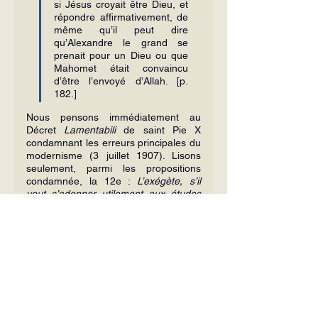
si Jésus croyait être Dieu, et 
répondre affirmativement, de 
même qu’il peut dire 
qu’Alexandre le grand se 
prenait pour un Dieu ou que 
Mahomet était convaincu 
d’être l’envoyé d’Allah. [p. 
182.]
Nous pensons immédiatement au 
Décret 
Lamentabili
 de saint Pie X 
condamnant les erreurs principales du 
modernisme (3 juillet 1907). Lisons 
seulement, parmi les propositions 
condamnée, la 12e : 
L’exégète, s’il 
veut s’adonner utilement aux études 
bibliques, doit avant tout écarter toute 
opinion préconçue sur l’origine 
surnaturelle de l’Écriture sainte et ne 
pas l’interpréter autrement que les 
autres documents purement humains
.
Sur quoi M. Petitfils fonde-t-il donc sa 
foi ?
Il est bien de son temps : les textes ne 