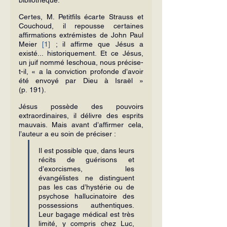
Certes, M. Petitfils écarte Strauss et 
Couchoud, il repousse certaines 
affirmations extrémistes de John Paul 
Meier 
[1]
 ; il affirme que Jésus a 
existé... historiquement. Et ce Jésus, 
un juif nommé Ieschoua, nous précise-
t-il, « a la conviction profonde d’avoir 
été envoyé par Dieu à Israël » 
(p. 191).
Jésus possède des pouvoirs 
extraordinaires, il délivre des esprits 
mauvais. Mais avant d’affirmer cela, 
l’auteur a eu soin de préciser :
Il est possible que, dans leurs 
récits de guérisons et 
d’exorcismes, les 
évangélistes ne distinguent 
pas les cas d’hystérie ou de 
psychose hallucinatoire des 
possessions authentiques. 
Leur bagage médical est très 
limité, y compris chez Luc, 