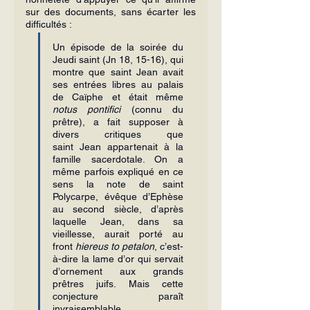
sur des documents, sans écarter les 
difficultés :
Un épisode de la soirée du 
Jeudi saint (Jn 18, 15-16), qui 
montre que saint Jean avait 
ses entrées libres au palais 
de Caïphe et était même 
notus pontifici
 (connu du 
prêtre), a fait supposer à 
divers critiques que 
saint Jean appartenait à la 
famille sacerdotale. On a 
même parfois expliqué en ce 
sens la note de saint 
Polycarpe, évêque d’Ephèse 
au second siècle, d’après 
laquelle Jean, dans sa 
vieillesse, aurait porté au 
front 
hiereus to petalon
, c’est-
à-dire la lame d’or qui servait 
d’ornement aux grands 
prêtres juifs. Mais cette 
conjecture paraît 
invraisemblable.