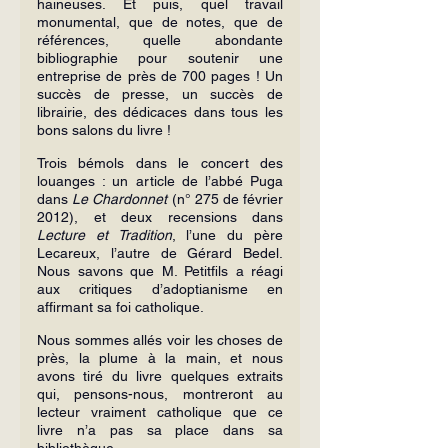
haineuses. Et puis, quel travail 
monumental, que de notes, que de 
références, quelle abondante 
bibliographie pour soutenir une 
entreprise de près de 700 pages ! Un 
succès de presse, un succès de 
librairie, des dédicaces dans tous les 
bons salons du livre !
Trois bémols dans le concert des 
louanges : un article de l’abbé Puga 
dans 
Le Chardonnet
 (n° 275 de février 
2012), et deux recensions dans 
Lecture et Tradition
, l’une du père 
Lecareux, l’autre de Gérard Bedel. 
Nous savons que M. Petitfils a réagi 
aux critiques d’adoptianisme en 
affirmant sa foi catholique.
Nous sommes allés voir les choses de 
près, la plume à la main, et nous 
avons tiré du livre quelques extraits 
qui, pensons-nous, montreront au 
lecteur vraiment catholique que ce 
livre n’a pas sa place dans sa 
bibliothèque.