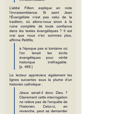
L’abbé Fillion explique en note 
l’invraisemblance. Si saint Jean 
l’Évangéliste n’est pas celui de la 
tradition, où allons-nous sinon à la 
ruine complète de toute confiance 
dans les textes évangéliques ? Il est 
vrai que nous n’en sommes plus, 
affirme Petitfils,
à l’époque pas si lointaine où 
l’on tenait les écrits 
évangéliques pour vérité 
historique irréfragable. 
[p. 469.]
Le lecteur appréciera également les 
lignes suivantes sous la plume d’un 
historien catholique :
Jésus serait-il donc Dieu ? 
Clairement cette interrogation 
ne relève pas de l’enquête de 
l’historien. Celui-ci, en 
revanche, peut se demander 