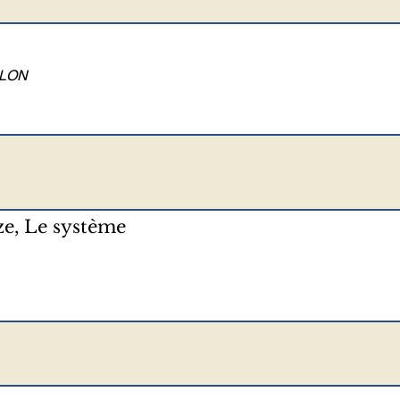
ULON
E
e, Le système