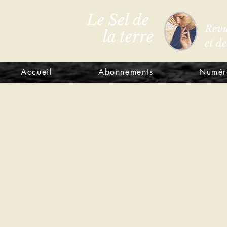
Le Sel de
Revu
la terre
et d
Accueil
Abonnements
Numér