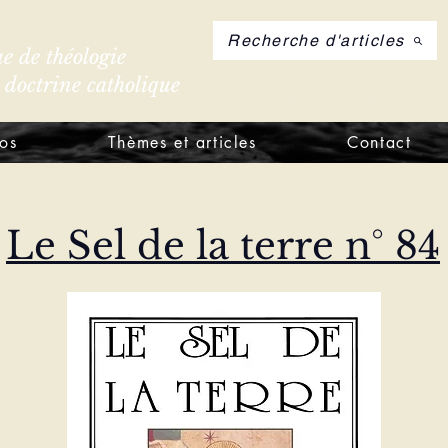
Recherche d'articles
e de théologie
e doctrine catholique
S'inscrire à notre let
os
Thèmes et articles
Contact
Le Sel de la terre n° 84