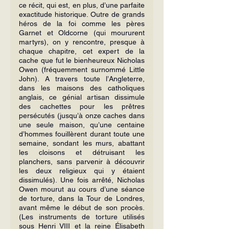
ce récit, qui est, en plus, d’une parfaite 
exactitude historique. Outre de grands 
héros de la foi comme les pères 
Garnet et Oldcorne (qui moururent 
martyrs), on y rencontre, presque à 
chaque chapitre, cet expert de la 
cache que fut le bienheureux Nicholas 
Owen (fréquemment surnommé Little 
John). A travers toute l’Angleterre, 
dans les maisons des catholiques 
anglais, ce génial artisan dissimule 
des cachettes pour les prêtres 
persécutés (jusqu’à onze caches dans 
une seule maison, qu’une centaine 
d’hommes fouillèrent durant toute une 
semaine, sondant les murs, abattant 
les cloisons et détruisant les 
planchers, sans parvenir à découvrir 
les deux religieux qui y étaient 
dissimulés). Une fois arrêté, Nicholas 
Owen mourut au cours d’une séance 
de torture, dans la Tour de Londres, 
avant même le début de son procès. 
(Les instruments de torture utilisés 
sous Henri VIII et la reine Élisabeth 