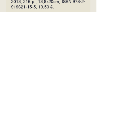
2013, 216 p., 13,8x20cm, ISBN 978-2-
919621-15-5, 19,50 €.
[1]
  — William Cobbett (1763-1835), 
History of the protestant reformation
, 
Londres 1823, Letter XI, § 340.
Le Sel de la Terre
Adresse :
6, allée saint Dominique,
Couvent de la Haye-aux-Bonshommes
49 240 AVRILLÉ
02 41 69 20 06
revue@seldelaterre.fr
A propos