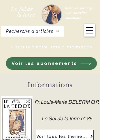
Le Sel de
Revue de théologie
et de doctrine
la terre
catholique
Recherche d'articles
S'inscrire à notre lettre d'information
Voir les abonnements
Informations
Fr. Louis-Marie DELERM O.P.
Le Sel de la terre n° 86
Voir tous les thèmes de la revue