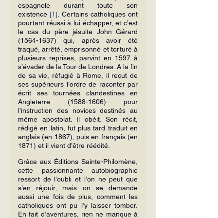
espagnole durant toute son 
existence 
[1]
. Certains catholiques ont 
pourtant réussi à lui échapper, et c’est 
le cas du père jésuite John Gérard 
(1564-1637) qui, après avoir été 
traqué, arrêté, emprisonné et torturé à 
plusieurs reprises, parvint en 1597 à 
s’évader de la Tour de Londres. A la fin 
de sa vie, réfugié à Rome, il reçut de 
ses supérieurs l’ordre de raconter par 
écrit ses tournées clandestines en 
Angleterre (1588-1606) pour 
l’instruction des novices destinés au 
même apostolat. Il obéit. Son récit, 
rédigé en latin, fut plus tard traduit en 
anglais (en 1867), puis en français (en 
1871) et il vient d’être réédité.
Grâce aux Éditions Sainte-Phi­lomène, 
cette passionnante autobiographie 
ressort de l’oubli et l’on ne peut que 
s’en réjouir, mais on se demande 
aussi une fois de plus, comment les 
catholiques ont pu l’y laisser tomber. 
En fait d’aventures, rien ne manque à 