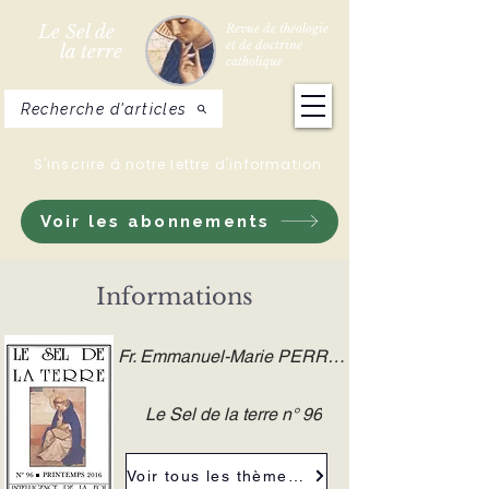
Le Sel de
Revue de théologie
et de doctrine
la terre
catholique
Recherche d'articles
S'inscrire à notre lettre d'information
Voir les abonnements
Informations
Fr. Emmanuel-Marie PERRET O.P.
Le Sel de la terre n° 96
Voir tous les thèmes de la revue