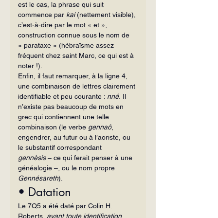
est le cas, la phrase qui suit 
commence par 
kai 
(nettement visible), 
c’est-à-dire par le mot « et », 
construction connue sous le nom de 
« parataxe » (hébraïsme assez 
fréquent chez saint Marc, ce qui est à 
noter !).
Enfin, il faut remarquer, à la ligne 4, 
une combinaison de lettres clairement 
identifiable et peu courante : 
nné.
 Il 
n’existe pas beaucoup de mots en 
grec qui contiennent une telle 
combinaison (le verbe 
gennaô
, 
engendrer, au futur ou à l’aoriste, ou 
le substantif correspondant 
gennèsis
 – ce qui ferait penser à une 
généalogie –, ou le nom propre 
Gennésareth
).
• Datation
Le 7Q5 a été daté par Colin H. 
Roberts, 
avant toute identification
, 