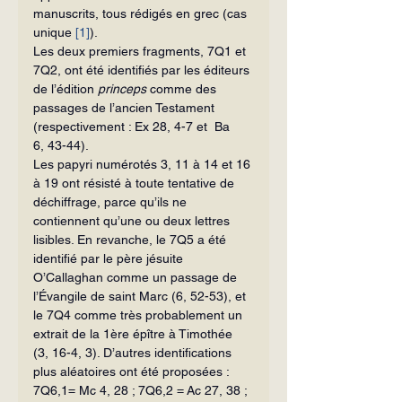
manuscrits, tous rédigés en grec (cas 
unique 
[1]
).
Les deux premiers fragments, 7Q1 et 
7Q2, ont été identifiés par les éditeurs 
de l’édition 
princeps
 comme des 
passages de l’ancien Testament 
(respectivement : Ex 28, 4-7 et  Ba 
6, 43-44).
Les papyri numérotés 3, 11 à 14 et 16 
à 19 ont résisté à toute tentative de 
déchiffrage, parce qu’ils ne 
contiennent qu’une ou deux lettres 
lisibles. En revanche, le 7Q5 a été 
identifié par le père jésuite 
O’Callaghan comme un passage de 
l’Évangile de saint Marc (6, 52-53), et 
le 7Q4 comme très probablement un 
extrait de la 1ère épître à Timothée 
(3, 16-4, 3). D’autres identifications 
plus aléatoires ont été proposées : 
7Q6,1= Mc 4, 28 ; 7Q6,2 = Ac 27, 38 ; 