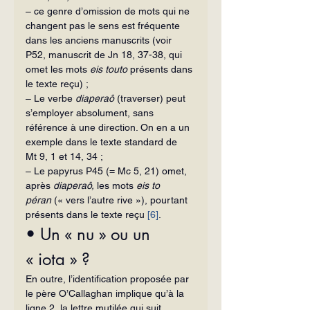
– ce genre d’omission de mots qui ne 
changent pas le sens est fréquente 
dans les anciens manuscrits (voir 
P52, manuscrit de Jn 18, 37-38, qui 
omet les mots 
eis touto
 présents dans 
le texte reçu) ;
– Le verbe 
diaperaô
 (traverser) peut 
s’employer absolument, sans 
référence à une direction. On en a un 
exemple dans le texte standard de 
Mt 9, 1 et 14, 34 ;
– Le papyrus P45 (= Mc 5, 21) omet, 
après 
diaperaô,
 les mots 
eis to 
péran
 (« vers l’autre rive »), pourtant 
présents dans le texte reçu 
[6]
.
• Un « nu » ou un 
« iota » ?
En outre, l’identification proposée par 
le père O’Callaghan implique qu’à la 
ligne 2, la lettre mutilée qui suit 