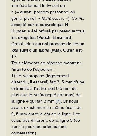
immédiatement le tw soit un 
n (= autwn, pronom personnel au 
génitif pluriel, « 
leurs
 cœurs »). Ce 
nu
, 
accepté par le papyrologue H. 
Hunger, a été refusé par presque tous 
les exégètes (Puech, Boismard, 
Grelot, etc.) qui ont proposé de lire un 
iota
 suivi d’un 
alpha 
(twia). Qu’en est-
il ?
Trois éléments de réponse montrent 
l’inanité de l’objection :
1) Le 
nu
 proposé (légèrement 
distendu, il est vrai) fait 3, 5 mm d’une 
extrémité à l’autre, soit 0,5 mm de 
plus que le 
nu
 (accepté par tous) de 
la ligne 4 qui fait 3 mm 
[7]
. Or nous 
avons exactement le même écart de 
0, 5 mm entre le 
èta
 de la ligne 4 et 
celui, très différent, de la ligne 5 (ce 
qui n’a pourtant créé aucune 
contestation).