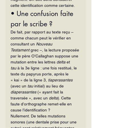
cette identification comme certaine.
• Une confusion faite 
par le scribe ?
De fait, par rapport au texte reçu – 
comme chacun peut le vérifier en 
consultant un 
Nouveau 
Testament
 grec –, la lecture proposée 
par le père O’Callaghan suppose une 
mutation entre les lettres 
delta
 et 
tau
 à la 3e ligne : une fois restitué, le 
texte du papyrus porte, après le 
« kai » de la ligne 3, 
tiaperasantes 
(avec un 
tau
 initial) au lieu de 
diaperasantes
 (« ayant fait la 
traversée », avec un 
delta
). Cette 
faute d’orthographe remet-elle en 
cause l’identification ?
Nullement. De telles mutations 
sonores (une dentale prise pour une 
autre) sont relativement fréquentes 