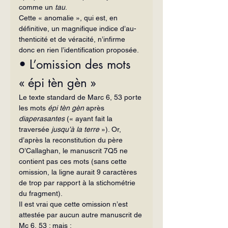
comme un 
tau
.
Cette « anomalie », qui est, en 
définitive, un magnifique indice d’au­
thenticité et de véracité, n’infirme 
donc en rien l’identification proposée.
• L’omission des mots 
« épi tèn gèn »
Le texte standard de Marc 6, 53 porte 
les mots 
épi tèn gèn
 après 
diaperasantes 
(« ayant fait la 
traversée 
jusqu’à la terre 
»). Or, 
d’après la reconstitution du père 
O’Callaghan, le manuscrit 7Q5 ne 
contient pas ces mots (sans cette 
omission, la ligne aurait 9 caractères 
de trop par rapport à la stichométrie 
du fragment).
Il est vrai que cette omission n’est 
attestée par aucun autre manuscrit de 
Mc 6, 53 ; mais :