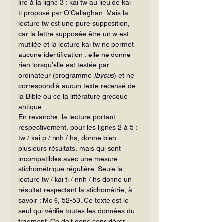
lire à la ligne 3 : kai tw au lieu de kai 
ti
proposé par O’Callaghan. Mais la 
lecture tw est une pure supposition, 
car la lettre supposée être un w
est 
mutilée et la lecture kai tw ne permet 
aucune identification : elle ne donne 
rien lorsqu’elle est testée par 
ordinateur (programme 
Ibycus
) et ne 
correspond à aucun texte recensé de 
la Bible ou de la littérature grecque 
antique.
En revanche, la lecture portant 
respectivement, pour les lignes 2 à 5 : 
tw / kai p / nnh / hs, donne bien 
plusieurs résultats, mais qui sont 
incompatibles avec une mesure 
stichométrique régulière. Seule la 
lecture tw / kai ti / nnh / hs
donne un 
résultat respectant la stichométrie, à 
savoir : Mc 6, 52-53. Ce texte est le 
seul qui vérifie toutes les données du 
fragment. On doit donc considérer 