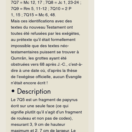
7Q7 = Mc 12, 17 ; 7Q8 = Jc 1, 23-24 ; 
7Q9 = Rm 5, 11-12 ; 7Q10 = 2 P 
1, 15 ; 7Q15 = Mc 6, 48.
Mais ces identifications avec des 
textes du nouveau Testament ont 
toutes été refusées par les exégètes, 
au prétexte qu’il était formellement 
impossible que des textes néo-
testamentaires puissent se trouver à 
Qumrân, les grottes ayant été 
obstruées vers 68 après J.-C., c’est-à-
dire à une date où, d’après la thèse 
de l’exégèse officielle, aucun Évangile 
n’était encore écrit !
• Description
Le 7Q5 est un fragment de papyrus 
écrit sur une seule face (ce qui 
signifie plutôt qu’il s’agit d’un fragment 
de rouleau et non pas de codex), 
mesurant 3, 9 cm de hauteur 
maximum et 2, 7 cm de largeur. Le 