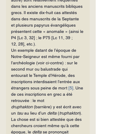
dans les anciens manuscrits bibliques 
grecs. Il existe dix-huit cas attestés 
dans des manuscrits de la Septante 
et plusieurs papyrus évangéliques 
présentent cette « anomalie » (ainsi le 
P4 [Lc 3, 32] ; le P75 [Lc 11, 39 ; 
12, 28], etc.).
Un exemple datant de l’époque de 
Notre-Seigneur est même fourni par 
l’ar­chéologie (voir ci-contre) : sur le 
second mur ou balustrade qui 
entourait le Temple d’Hérode, des 
inscriptions interdisaient l’entrée aux 
étrangers sous peine de mort 
[5]
. Une 
de ces inscriptions en grec a été 
retrouvée : le mot 
druphakton
 (barrière) y est écrit avec 
un 
tau
 au lieu d’un 
delta
 (
truphakton
). 
La chose est si bien attestée que des 
chercheurs croient même qu’à cette 
époque, le 
delta
 se prononçait 