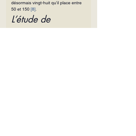
désormais vingt-huit qu’il place entre 
50 et 150 
[8]
.
L’étude de 
probabilités du 
professeur Fayat
La revue scientifique 
Les Études de 
l’Association Jean Carmignac
, fondée 
en complément du bulletin périodique 
de cette association et consacrée 
comme lui à la défense de la vérité et 
de l’historicité des Évangiles, a 
consacré son deuxième numéro au 
7Q5. Ce numéro, daté de décembre 
2014, est intitulé : « Le 7Q5, plus 
ancien fragment du nouveau 
Testament. Probabilités 
[9]
 ». Il a été 
rédigé par le professeur Christian 
Fayat 
[10]
 et montre, en s’appuyant 