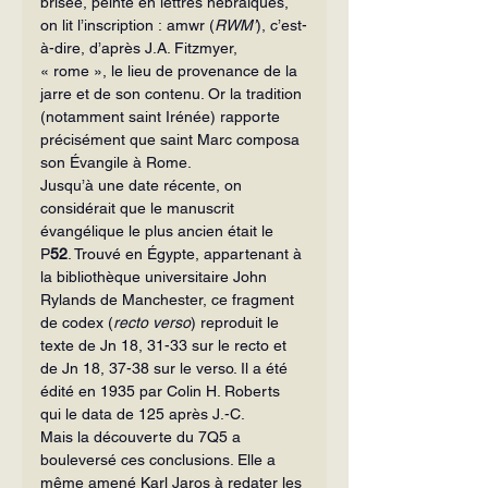
brisée, peinte en lettres hébraïques, 
on lit l’inscription : amwr (
RWM’
), c’est-
à-dire, d’après J.A. Fitzmyer, 
« rome », le lieu de provenance de la 
jarre et de son contenu. Or la tradition 
(notamment saint Irénée) rapporte 
précisément que saint Marc composa 
son Évangile à Rome.
Jusqu’à une date récente, on 
considérait que le manuscrit 
évangélique le plus ancien était le 
P
52
. Trouvé en Égypte, appartenant à 
la bibliothèque universitaire John 
Rylands de Manchester, ce fragment 
de codex (
recto verso
) reproduit le 
texte de Jn 18, 31-33 sur le recto et 
de Jn 18, 37-38 sur le verso. Il a été 
édité en 1935 par Colin H. Roberts 
qui le data de 125 après J.-C.
Mais la découverte du 7Q5 a 
bouleversé ces conclusions. Elle a 
même amené Karl Jaros à redater les 