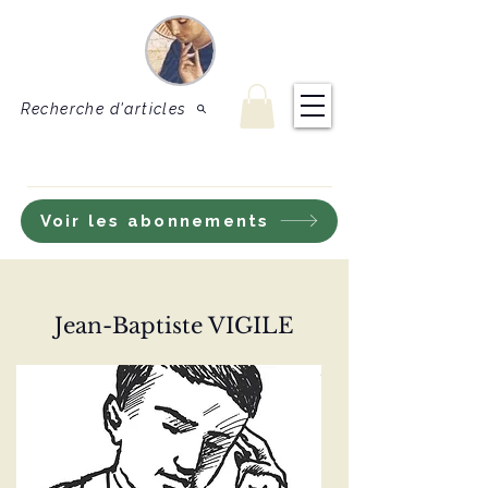
Le Sel de
Revue de théologie
et de doctrine
la terre
catholique
Recherche d'articles
S'inscrire à notre lettre d'information
Voir les abonnements
Jean-Baptiste VIGILE