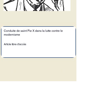
Conduite de saint Pie X dans la lutte contre le
modernisme
Article libre d'accès
Le Sel de la Terre
Adresse :
6, allée saint Dominique,