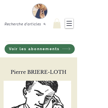
Le Sel de
Revue de théologie
et de doctrine
la terre
catholique
Recherche d'articles
S'inscrire à notre lettre d'information
Voir les abonnements
Pierre BRIERE-LOTH