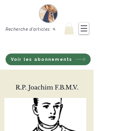
Le Sel de
Revue de théologie
et de doctrine
la terre
catholique
Recherche d'articles
S'inscrire à notre lettre d'information
Voir les abonnements
R.P. Joachim F.B.M.V.