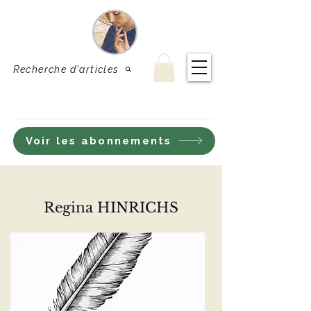
Le Sel de
Revue de théologie
et de doctrine
la terre
catholique
Recherche d'articles
S'inscrire à notre lettre d'information
Voir les abonnements
Regina HINRICHS