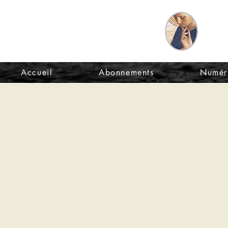
Le Sel de
Revu
la terre
et d
Accueil
Abonnements
Numér