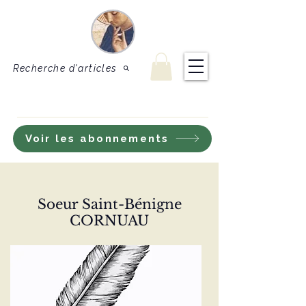
Le Sel de
Revue de théologie
et de doctrine
la terre
catholique
Recherche d'articles
S'inscrire à notre lettre d'information
Voir les abonnements
Soeur Saint-Bénigne
CORNUAU