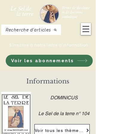
Le Sel de
Revue de théologie
et de doctrine
la terre
catholique
Recherche d'articles
S'inscrire à notre lettre d'information
Voir les abonnements
Informations
DOMINICUS
Le Sel de la terre n° 104
Voir tous les thèmes de la revue