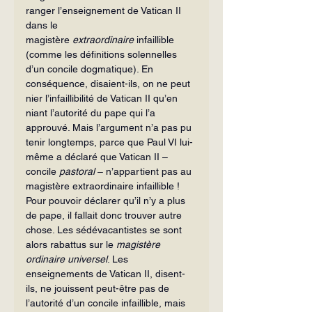
ranger l’enseignement de Vatican II 
dans le 
magistère
 extraordinaire
 infaillible 
(comme les définitions solennelles 
d’un concile dogmatique). En 
conséquence, disaient-ils, on ne peut 
nier l’infaillibilité de Vatican II qu’en 
niant l’autorité du pape qui l’a 
approuvé. Mais l’argument n’a pas pu 
tenir longtemps, parce que Paul VI lui-
même a déclaré que Vatican II – 
concile 
pastoral
 – n’appartient pas au 
magistère extraordinaire infaillible ! 
Pour pouvoir déclarer qu’il n’y a plus 
de pape, il fallait donc trouver autre 
chose. Les sédévacantistes se sont 
alors rabattus sur le 
magistère 
ordinaire universel
. Les 
enseignements de Vatican II, disent-
ils, ne jouissent peut-être pas de 
l’autorité d’un concile infaillible, mais 