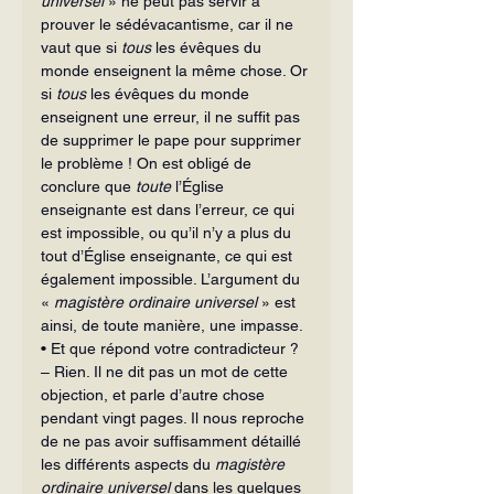
universel
 » ne peut pas servir à 
prouver le sédévacantisme, car il ne 
vaut que si 
tous
 les évêques du 
monde enseignent la même chose. Or 
si 
tous
 les évêques du monde 
enseignent une erreur, il ne suffit pas 
de supprimer le pape pour supprimer 
le problème ! On est obligé de 
conclure que 
toute
 l’Église 
enseignante est dans l’erreur, ce qui 
est impossible, ou qu’il n’y a plus du 
tout d’Église enseignante, ce qui est 
également impossible. L’argument du 
« 
magistère ordinaire universel
 » est 
ainsi, de toute manière, une impasse.
• Et que répond votre contradicteur ?
– Rien. Il ne dit pas un mot de cette 
objection, et parle d’autre chose 
pendant vingt pages. Il nous reproche 
de ne pas avoir suffisamment détaillé 
les différents aspects du 
magistère 
ordinaire universel
 dans les quelques 