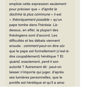
emploie cette expression seulement 
pour préciser que « 
d’après la 
doctrine la plus commune 
» il est 
« 
théoriquement possible
 » qu’un 
pape tombe dans l’hérésie. Là-
dessus, en effet, la plupart des 
théologiens sont d’accord. Les 
difficultés et les débats viennent 
ensuite : 
comment
 peut-on être sûr 
que le pape est formellement (c’est-à-
dire coupablement) hérétique ? Et 
quand
, exactement, perd-il son 
autorité ? Autrement dit : peut-on 
laisser n’importe qui juger, d’après 
ses lumières personnelles, que le 
pontife est hérétique et qu’il a ainsi 
automatiquement perdu son autorité 
sans la moindre formalité juridique ? 
La plupart des théologiens disent 
non
, parce que ce serait la ruine de 
toute autorité ! Si une question aussi 