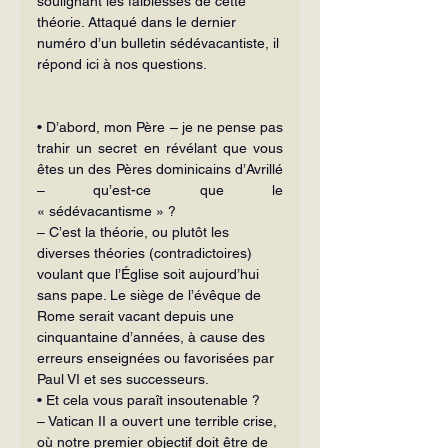
soulignant les faiblesses de cette 
théorie. Attaqué dans le dernier 
numéro d’un bulletin sédévacantiste, il 
répond ici à nos questions.
• D’abord, mon Père – je ne pense pas 
trahir un secret en révélant que vous 
êtes un des Pères dominicains d’Avrillé 
– qu’est-ce que le 
« sédévacantisme » ?
– C’est la théorie, ou plutôt les 
diverses théories (contradictoires) 
voulant que l’Église soit aujourd’hui 
sans pape. Le siège de l’évêque de 
Rome serait vacant depuis une 
cinquantaine d’années, à cause des 
erreurs enseignées ou favorisées par 
Paul VI et ses successeurs.
• Et cela vous paraît insoutenable ?
– Vatican II a ouvert une terrible crise, 
où notre premier objectif doit être de 