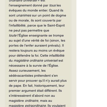
ordinaire universel
 » est 
l’enseignement donné par 
tous
 les 
évêques du monde entier. Quand ils 
sont 
unanimes
 sur un point de dogme 
ou de morale, ils sont couverts par 
l’infaillibilité, parce que le Saint-Esprit 
ne peut pas permettre que 
toute
 l’Église enseignante se trompe 
au sujet d’une vérité de foi (sinon, les 
portes de l’enfer auraient prévalu). Il 
restera toujours au moins un évêque 
pour défendre la foi. Cette infaillibilité 
du 
magistère ordinaire universel 
est 
nécessaire à la survie de l’Église. 
Assez curieusement, les 
sédévacantistes prétendent s’en 
servir pour prouver qu’il n’y aurait plus 
de pape. En fait, historiquement, leur 
premier argument était différent. Ils 
s’intéressèrent d’abord non au 
magistère 
ordinaire
, mais au 
magistère 
extraordinaire
. Ils voulaient 