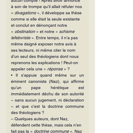
aucun compte ! Après avoir annoncé 
à son de trompe qu’il allait réfuter nos 
«
 divagations
 », il développe sa thèse 
comme si elle était la seule existante 
et conclut en dénonçant notre 
« 
obstination
 » et notre « 
schisme 
lefebvriste
 ». Entre temps, il n’a pas 
même daigné exposer notre avis à 
ses lecteurs, ni même citer le nom 
d’un seul des théologiens dont nous 
reprenons les explications ! Peut-on 
appeler cela une « 
réponse
 » ?
• Il s’appuie quand même sur un 
éminent canoniste (Naz), qui affirme 
qu’un pape hérétique est 
immédiatement déchu de son autorité 
– sans aucun jugement, ni déclaration 
– et que c’est la doctrine commune 
des théologiens ?
– Quelques auteurs, dont Naz, 
défendent cette thèse, mais cela n’en 
fait pas la « 
doctrine commune
 ». Naz 