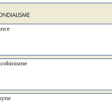
NDIALISME
ance
Jacobinisme
tsyne