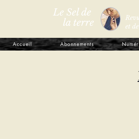
Le Sel de
Revu
la terre
et d
Accueil
Abonnements
Numér