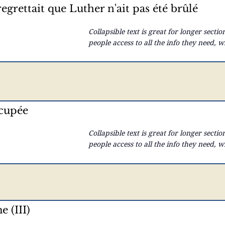
egrettait que Luther n'ait pas été brûlé
Collapsible text is great for longer section
people access to all the info they need, w
your text to anything, or set your text bo
here...
cupée
Collapsible text is great for longer section
people access to all the info they need, w
your text to anything, or set your text bo
here...
 (III)