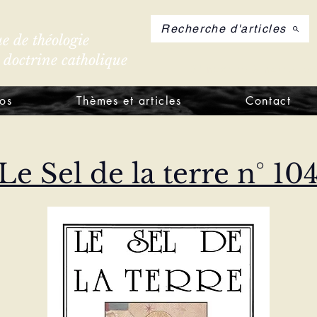
Recherche d'articles
e de théologie
e doctrine catholique
S'inscrire à notre let
os
Thèmes et articles
Contact
Le Sel de la terre n° 10