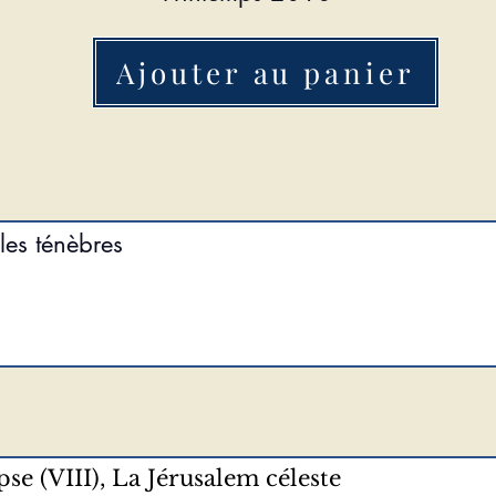
Ajouter au panier
les ténèbres
se (VIII), La Jérusalem céleste