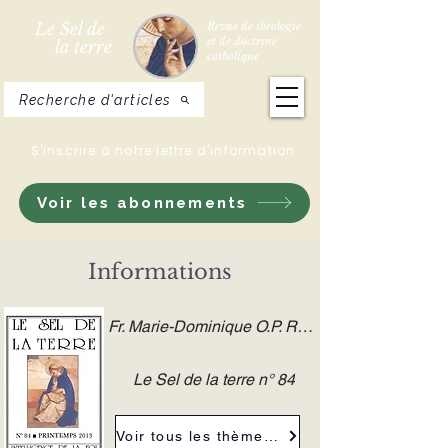
Le Sel de
Revue de théologie
et de doctrine
la terre
catholique
Recherche d'articles
S'inscrire à notre lettre d'information
Voir les abonnements
Informations
Fr. Marie-Dominique O.P. ROULON
Le Sel de la terre n° 84
Voir tous les thèmes de la revue