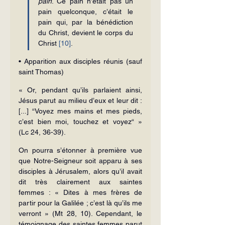
pain
. Ce pain n’était pas un 
pain quelconque, c’était le 
pain qui, par la bénédiction 
du Christ, devient le corps du 
Christ 
[10]
.
• Apparition aux disciples réunis (sauf 
saint Thomas)
« Or, pendant qu’ils parlaient ainsi, 
Jésus parut au milieu d’eux et leur dit : 
[...] “Voyez mes mains et mes pieds, 
c’est bien moi, touchez et voyez“ » 
(Lc 24, 36-39).
On pourra s’étonner à première vue 
que Notre-Seigneur soit apparu à ses 
disciples à Jérusalem, alors qu’il avait 
dit très clairement aux saintes 
femmes : « Dites à mes frères de 
partir pour la Galilée ; c’est là qu’ils me 
verront » (Mt 28, 10). Cependant, le 
témoignage des saintes femmes parut 