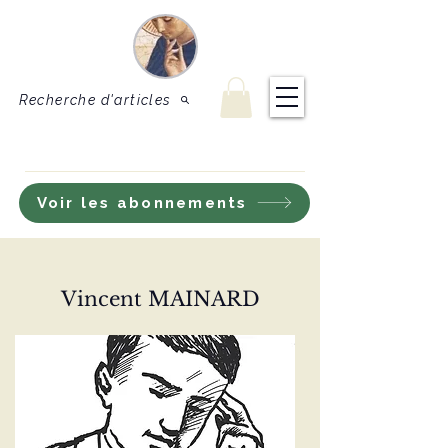
Le Sel de
Revue de théologie
et de doctrine
la terre
catholique
Recherche d'articles
S'inscrire à notre lettre d'information
Voir les abonnements
Vincent MAINARD