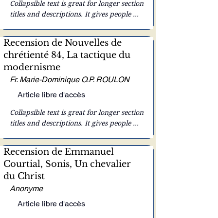
Collapsible text is great for longer section 
titles and descriptions. It gives people 
access to all the info they need, while 
keeping your layout clean. Link your 
Recension de Nouvelles de
text to anything, or set your text box to 
chrétienté 84, La tactique du
expand on click. Write your text here...
modernisme
Fr. Marie-Dominique O.P. ROULON
Article libre d'accès
Collapsible text is great for longer section 
titles and descriptions. It gives people 
access to all the info they need, while 
keeping your layout clean. Link your 
Recension de Emmanuel
text to anything, or set your text box to 
Courtial, Sonis, Un chevalier
expand on click. Write your text here...
du Christ
Anonyme
Article libre d'accès