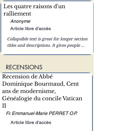
keeping your layout clean. Link your 
Les quatre raisons d'un
text to anything, or set your text box to 
ralliement
expand on click. Write your text here...
Anonyme
Article libre d'accès
Collapsible text is great for longer section 
titles and descriptions. It gives people 
access to all the info they need, while 
keeping your layout clean. Link your 
text to anything, or set your text box to 
RECENSIONS
expand on click. Write your text here...
Recension de Abbé
Dominique Bourmaud, Cent
ans de modernisme,
Généalogie du concile Vatican
II
Fr. Emmanuel-Marie PERRET O.P.
Article libre d'accès