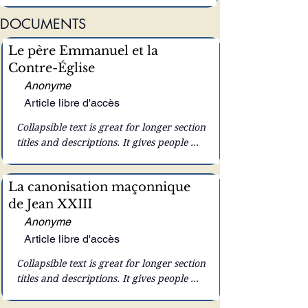
gifles. À ses côtés, la Vierge Marie
Sauveur qui accepte
DOCUMENTS
en Mater Dolorosa et saint
volontairement la souffrance pour
Dominique méditant sur le mystère
notre salut. Dans un monde qui
Le père Emmanuel et la
rédempteur.
blasphème encore le Christ, cette
fresque appelle à la contrition, à la
Contre-Église
réparation et à une piété profonde.
Anonyme
Article libre d'accès
Collapsible text is great for longer section 
titles and descriptions. It gives people 
access to all the info they need, while 
keeping your layout clean. Link your 
La canonisation maçonnique
text to anything, or set your text box to 
de Jean XXIII
expand on click. Write your text here...
Anonyme
Article libre d'accès
Collapsible text is great for longer section 
titles and descriptions. It gives people 
access to all the info they need, while 